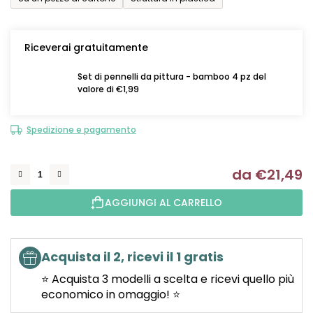
Riceverai gratuitamente
Set di pennelli da pittura - bamboo 4 pz del
valore di €1,99
Spedizione e pagamento
da
€21,49
Mi
AGGIUNGI AL CARRELLO
Acquista il 2, ricevi il 1 gratis
⭐ Acquista 3 modelli a scelta e ricevi quello più
economico in omaggio! ⭐