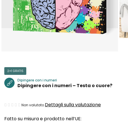
2+1 GRATIS
Dipingere con i numeri
Dipingere con i numeri – Testa o cuore?
La
Dettagli sulla valutazione
Non valutato
valutazione
Fatto su misura e prodotto nell’UE:
media
del