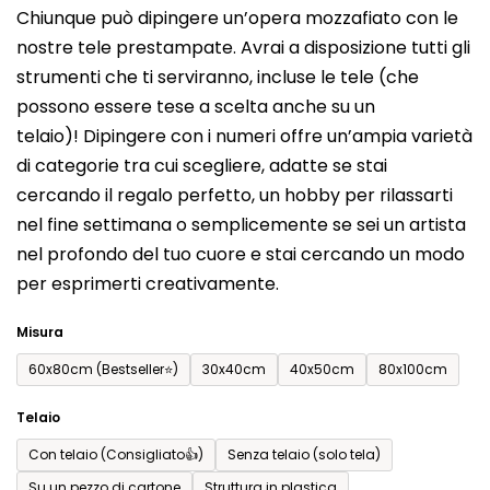
Chiunque può dipingere un’opera mozzafiato con le
prodotto
nostre tele prestampate. Avrai a disposizione tutti gli
è
strumenti che ti serviranno, incluse le tele (che
0,0
possono essere tese a scelta anche su un
su
telaio)! Dipingere con i numeri offre un’ampia varietà
5
di categorie tra cui scegliere, adatte se stai
stelle.
cercando il regalo perfetto, un hobby per rilassarti
nel fine settimana o semplicemente se sei un artista
nel profondo del tuo cuore e stai cercando un modo
per esprimerti creativamente.
Misura
60x80cm (Bestseller⭐)
30x40cm
40x50cm
80x100cm
Telaio
Con telaio (Consigliato👍)
Senza telaio (solo tela)
Su un pezzo di cartone
Struttura in plastica