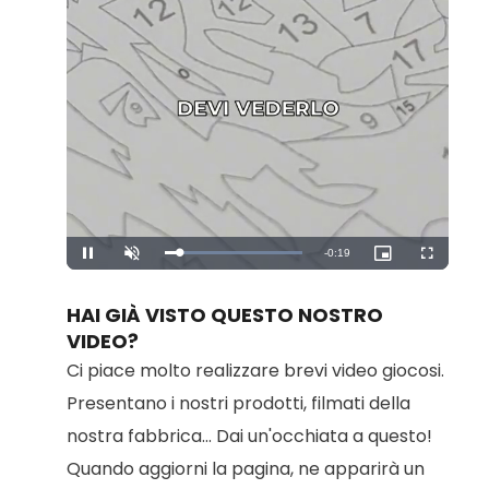
Remaining
-
0:19
Loaded
:
Pause
Unmute
Picture-
Fullscreen
100.00%
in-
Picture
Time
HAI GIÀ VISTO QUESTO NOSTRO
VIDEO?
Ci piace molto realizzare brevi video giocosi.
Presentano i nostri prodotti, filmati della
nostra fabbrica... Dai un'occhiata a questo!
Quando aggiorni la pagina, ne apparirà un