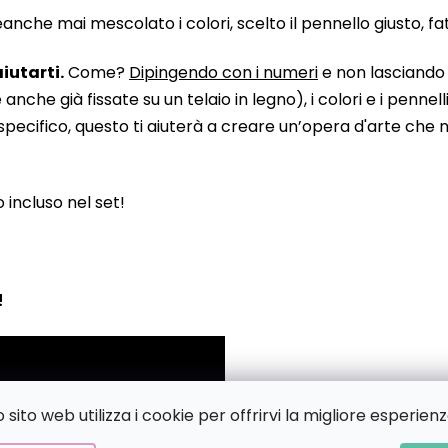
he mai mescolato i colori, scelto il pennello giusto, fatto
iutarti.
Come?
Dipingendo con i numeri
e non lasciando n
 già fissate su un telaio in legno), i colori e i pennelli
pecifico, questo ti aiuterà a creare un’opera d'arte che no
to incluso nel set!
!
sito web utilizza i cookie per offrirvi la migliore esperienz