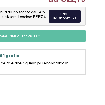
Misura pre
-4%
nità di uno sconto del
.
Solo...
Utilizzare il codice:
PERC4
0d 7h 52m 16s
GGIUNGI AL CARRELLO
il 1 gratis
scelta e ricevi quello più economico in