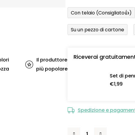
Con telaio (Consigliato👍)
Su un pezzo di cartone
Riceverai gratuitamen
lori
Il produttore
ozza
più popolare
Set di pen
€1,99
Spedizione e pagamen