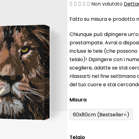
La
Non valutato
Dettag
valutazione
Fatto su misura e prodotto ne
media
del
Chiunque può dipingere un’o
prodotto
prestampate. Avrai a disposiz
è
incluse le tele (che possono
0,0
telaio)! Dipingere con i nume
su
scegliere, adatte se stai ce
5
rilassarti nel fine settiman
stelle.
del tuo cuore e stai cercan
Misura
60x80cm (Bestseller⭐)
Telaio