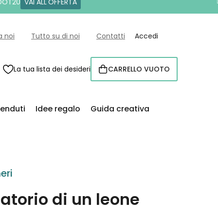
 DOT20
VAI ALL'OFFERTA
a noi
Tutto su di noi
Contatti
Accedi
La tua lista dei desideri
CARRELLO VUOTO
CARRELLO
venduti
Idee regalo
Guida creativa
eri
torio di un leone