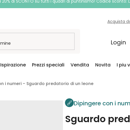
a 20% di SCONTO su tutti i quadri di puntinismo! Codice sconto:
Acquista d
Login
Ispirazione
Prezzi speciali
Vendita
Novita
I piu 
on i numeri – Sguardo predatorio di un leone
Dipingere con i num
Sguardo preda