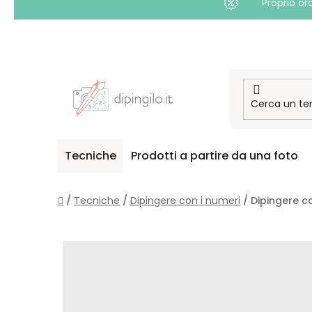
Proprio or
Passa
al
contenuto
Tecniche
Prodotti a partire da una foto
Casa
/
Tecniche
/
Dipingere con i numeri
/
Dipingere c