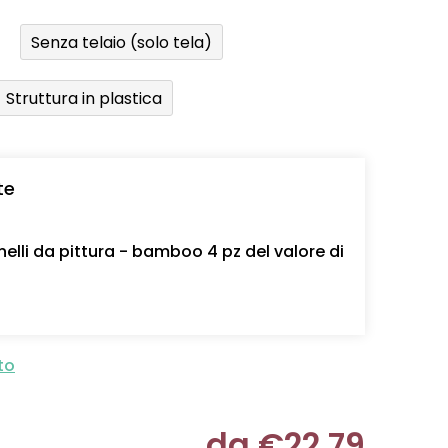
Senza telaio (solo tela)
Struttura in plastica
te
nelli da pittura - bamboo 4 pz del valore di
to
da
€22,79