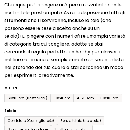
Chiunque può dipingere un’opera mozzafiato con le
prodotto
nostre tele prestampate. Avrai a disposizione tutti gli
è
strumenti che ti serviranno, incluse le tele (che
0,0
possono essere tese a scelta anche su un
su
telaio)! Dipingere con i numeri offre un’ampia varietà
5
di categorie tra cui scegliere, adatte se stai
stelle.
cercando il regalo perfetto, un hobby per rilassarti
nel fine settimana o semplicemente se sei un artista
nel profondo del tuo cuore e stai cercando un modo
per esprimerti creativamente.
Misura
60x80cm (Bestseller⭐)
30x40cm
40x50cm
80x100cm
Telaio
Con telaio (Consigliato👍)
Senza telaio (solo tela)
Su un pezzo di cartone
Struttura in plastica