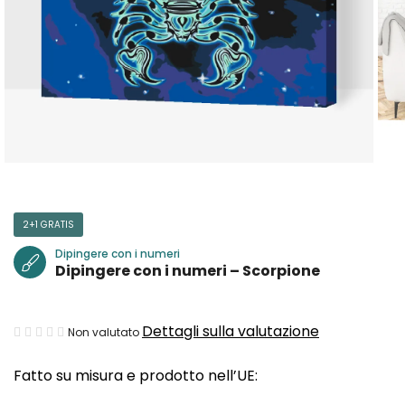
2+1 GRATIS
Dipingere con i numeri
Dipingere con i numeri – Scorpione
La
Dettagli sulla valutazione
Non valutato
valutazione
Fatto su misura e prodotto nell’UE:
media
del