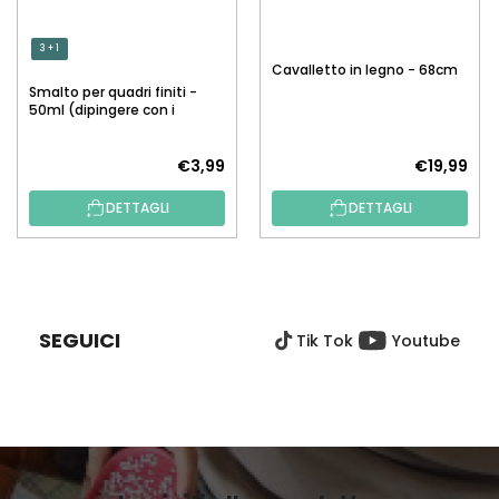
3 + 1
Cavalletto in legno - 68cm
Smalto per quadri finiti -
50ml (dipingere con i
numeri)
€3,99
€19,99
DETTAGLI
DETTAGLI
P
I
È
SEGUICI
Tik Tok
Youtube
D
I
P
A
G
I