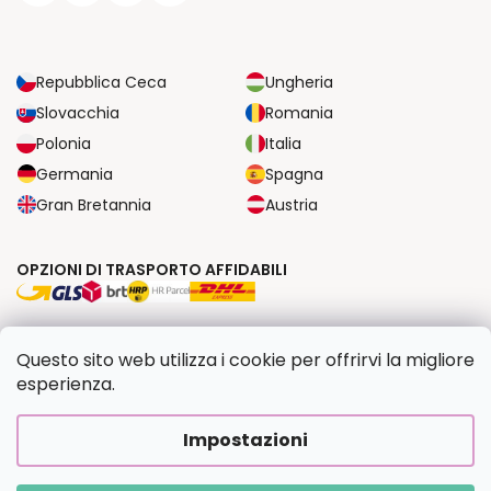
Repubblica Ceca
Ungheria
Slovacchia
Romania
Polonia
Italia
Germania
Spagna
Gran Bretannia
Austria
OPZIONI DI TRASPORTO AFFIDABILI
OPZIONI DI PAGAMENTO SICURE
Questo sito web utilizza i cookie per offrirvi la migliore
esperienza.
Copyright 2026
Dipingilo.it
. Tutti i diritti riservati.
Impostazioni
Creato da Shoptet Premium
|
Upravilo
FV STUDIO