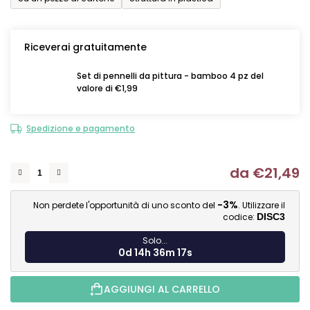
Riceverai gratuitamente
Set di pennelli da pittura - bamboo 4 pz del
valore di €1,99
Spedizione e pagamento
da
€21,49
Mi
-3%
Non perdete l'opportunità di uno sconto del
. Utilizzare il
codice:
DISC3
Solo...
0d 14h 36m 17s
AGGIUNGI AL CARRELLO