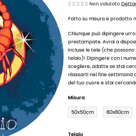
La
Non valutato
Dettag
valutazione
Fatto su misura e prodotto ne
media
del
Chiunque può dipingere un’o
prodotto
prestampate. Avrai a disposiz
è
incluse le tele (che possono
0,0
telaio)! Dipingere con i nume
su
scegliere, adatte se stai ce
5
rilassarti nel fine settiman
stelle.
del tuo cuore e stai cercan
Misura
50x50cm
80x80cm
Telaio