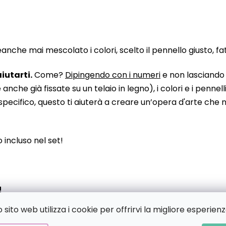
he mai mescolato i colori, scelto il pennello giusto, fatto
iutarti.
Come?
Dipingendo con i numeri
e non lasciando n
 già fissate su un telaio in legno), i colori e i pennelli
pecifico, questo ti aiuterà a creare un’opera d'arte che no
to incluso nel set!
!
sito web utilizza i cookie per offrirvi la migliore esperienz