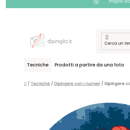
Proprio or
Passa
al
contenuto
Tecniche
Prodotti a partire da una foto
Casa
/
Tecniche
/
Dipingere con i numeri
/
Dipingere c