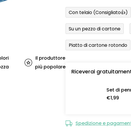
Con telaio (Consigliato👍)
Su un pezzo di cartone
Piatto di cartone rotondo
lori
Il produttore
ozza
più popolare
Riceverai gratuitamen
Set di pen
€1,99
Spedizione e pagamen