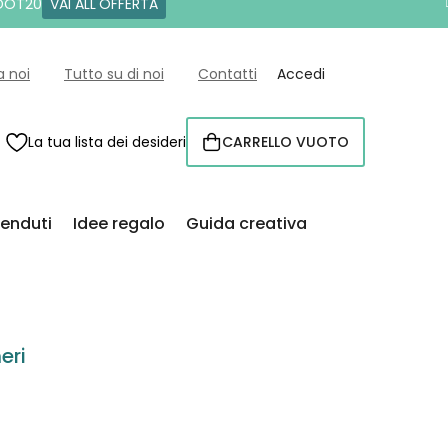
 DOT20
VAI ALL'OFFERTA
a noi
Tutto su di noi
Contatti
Accedi
La tua lista dei desideri
CARRELLO VUOTO
CARRELLO
venduti
Idee regalo
Guida creativa
eri