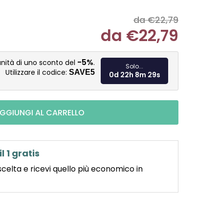
da €22,79
da
€22,79
Misura pre
-5%
nità di uno sconto del
.
Solo...
Utilizzare il codice:
SAVE5
0d 22h 8m 28s
GGIUNGI AL CARRELLO
il 1 gratis
scelta e ricevi quello più economico in