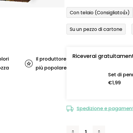
Con telaio (Consigliato👍)
Su un pezzo di cartone
Riceverai gratuitamen
lori
Il produttore
ozza
più popolare
Set di pen
€1,99
Spedizione e pagamen