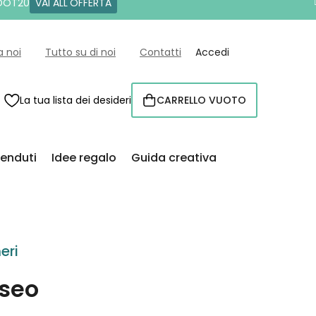
 DOT20
VAI ALL'OFFERTA
a noi
Tutto su di noi
Contatti
Accedi
La tua lista dei desideri
CARRELLO VUOTO
CARRELLO
venduti
Idee regalo
Guida creativa
eri
seo