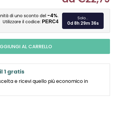
Misura pre
-4%
nità di uno sconto del
.
Solo...
Utilizzare il codice:
PERC4
0d 8h 29m 35s
GGIUNGI AL CARRELLO
il 1 gratis
scelta e ricevi quello più economico in