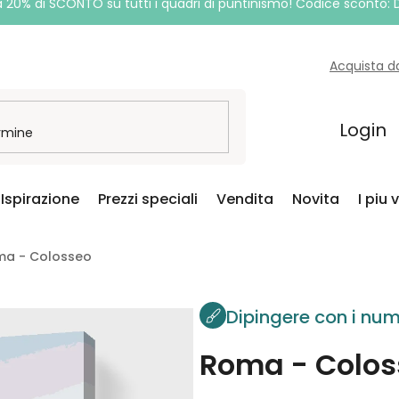
a 20% di SCONTO su tutti i quadri di puntinismo! Codice sconto:
Acquista d
Login
Ispirazione
Prezzi speciali
Vendita
Novita
I piu 
oma - Colosseo
Dipingere con i num
Roma - Colos