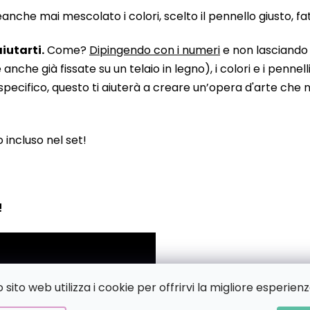
he mai mescolato i colori, scelto il pennello giusto, fatto
iutarti.
Come?
Dipingendo con i numeri
e non lasciando n
 già fissate su un telaio in legno), i colori e i pennelli
pecifico, questo ti aiuterà a creare un’opera d'arte che no
to incluso nel set!
!
sito web utilizza i cookie per offrirvi la migliore esperienz