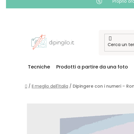
Proprio or
Passa
al
contenuto
Tecniche
Prodotti a partire da una foto
Casa
/
Il meglio dell'Italia
/
Dipingere con i numeri – R