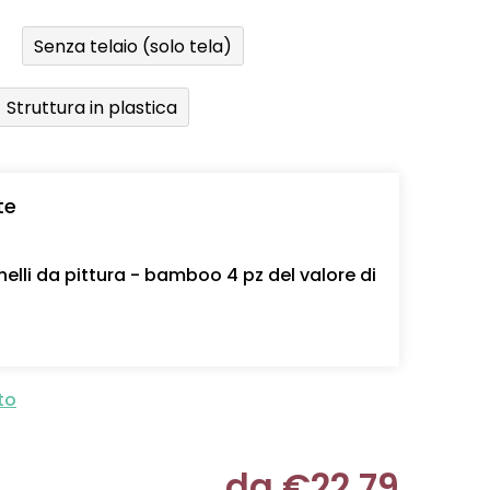
Senza telaio (solo tela)
Struttura in plastica
te
nelli da pittura - bamboo 4 pz del valore di
to
da
€22,79