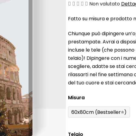
La
Non valutato
Dettag
valutazione
Fatto su misura e prodotto ne
media
del
Chiunque può dipingere un’o
prodotto
prestampate. Avrai a disposiz
è
incluse le tele (che possono
0,0
telaio)! Dipingere con i nume
su
scegliere, adatte se stai ce
5
rilassarti nel fine settiman
stelle.
del tuo cuore e stai cercan
Misura
60x80cm (Bestseller⭐)
Telaio