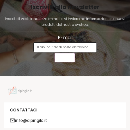
I
Iscriviti alla newsletter
N
A
Inserite il vostro indirizzo e-mail e vi invieremo informazioni sui nuovi
prodotti del nostro e-shop.
E-mail
INVIA
CONTATTACI
info@dipingilo.it