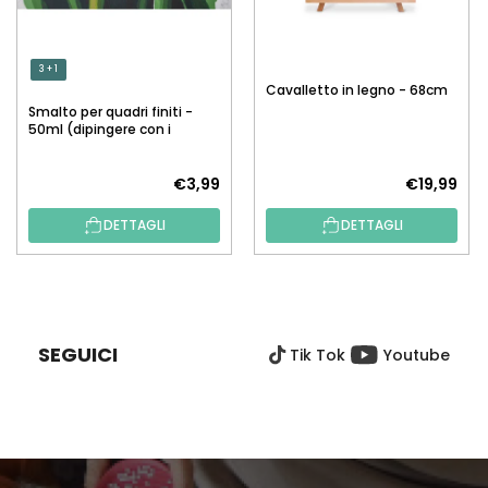
3 + 1
Cavalletto in legno - 68cm
Smalto per quadri finiti -
50ml (dipingere con i
numeri)
€3,99
€19,99
DETTAGLI
DETTAGLI
P
I
È
SEGUICI
Tik Tok
Youtube
D
I
P
A
G