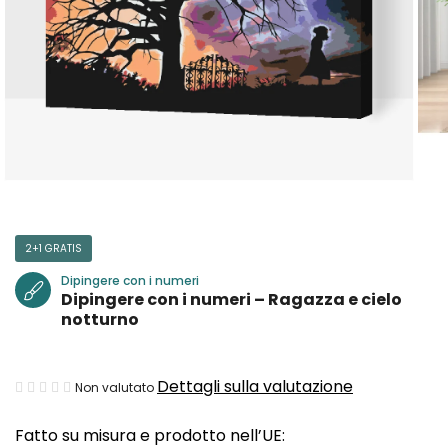
2+1 GRATIS
Dipingere con i numeri
Dipingere con i numeri – Ragazza e cielo
notturno
La
Dettagli sulla valutazione
Non valutato
valutazione
Fatto su misura e prodotto nell’UE:
media