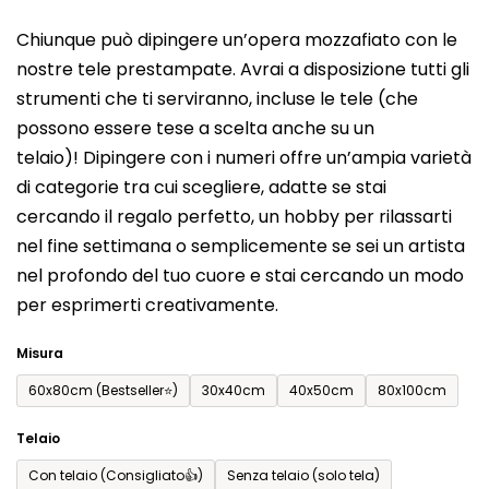
del
Chiunque può dipingere un’opera mozzafiato con le
prodotto
nostre tele prestampate. Avrai a disposizione tutti gli
è
strumenti che ti serviranno, incluse le tele (che
0,0
possono essere tese a scelta anche su un
su
telaio)! Dipingere con i numeri offre un’ampia varietà
5
di categorie tra cui scegliere, adatte se stai
stelle.
cercando il regalo perfetto, un hobby per rilassarti
nel fine settimana o semplicemente se sei un artista
nel profondo del tuo cuore e stai cercando un modo
per esprimerti creativamente.
Misura
60x80cm (Bestseller⭐)
30x40cm
40x50cm
80x100cm
Telaio
Con telaio (Consigliato👍)
Senza telaio (solo tela)