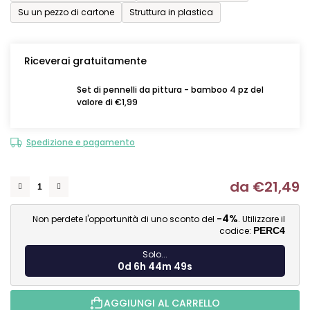
Su un pezzo di cartone
Struttura in plastica
Riceverai gratuitamente
Set di pennelli da pittura - bamboo 4 pz del
valore di €1,99
Spedizione e pagamento
da
€21,49
Mi
-4%
Non perdete l'opportunità di uno sconto del
. Utilizzare il
codice:
PERC4
Solo...
0d 6h 44m 48s
AGGIUNGI AL CARRELLO