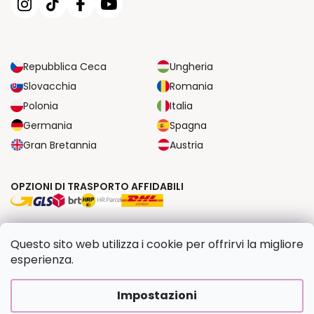
Repubblica Ceca
Ungheria
Slovacchia
Romania
Polonia
Italia
Germania
Spagna
Gran Bretannia
Austria
OPZIONI DI TRASPORTO AFFIDABILI
OPZIONI DI PAGAMENTO SICURE
Questo sito web utilizza i cookie per offrirvi la migliore
esperienza.
Copyright 2026
Dipingilo.it
. Tutti i diritti riservati.
Impostazioni
Creato da Shoptet Premium
|
Upravilo
FV STUDIO