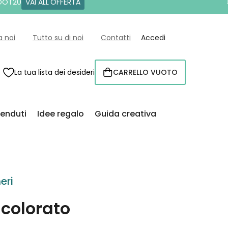
 DOT20
VAI ALL'OFFERTA
a noi
Tutto su di noi
Contatti
Accedi
La tua lista dei desideri
CARRELLO VUOTO
CARRELLO
venduti
Idee regalo
Guida creativa
eri
 colorato