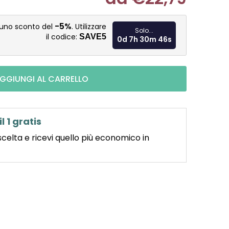
Misura pre
-5%
 uno sconto del
. Utilizzare
Solo...
il codice:
SAVE5
0d 7h 30m 45s
GGIUNGI AL CARRELLO
il 1 gratis
scelta e ricevi quello più economico in