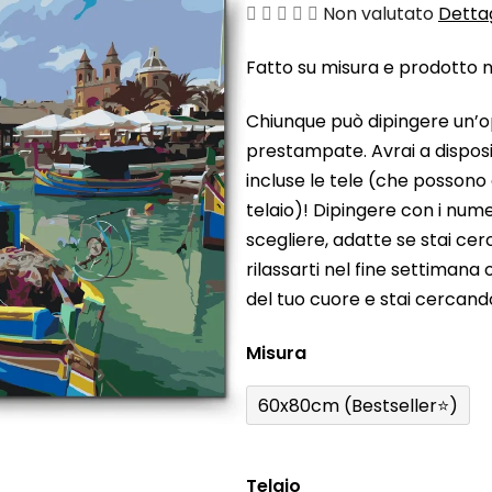
La
Non valutato
Dettag
valutazione
Fatto su misura e prodotto ne
media
del
Chiunque può dipingere un’o
prodotto
prestampate. Avrai a disposiz
è
incluse le tele (che possono
0,0
telaio)! Dipingere con i nume
su
scegliere, adatte se stai ce
5
rilassarti nel fine settiman
stelle.
del tuo cuore e stai cercan
Misura
60x80cm (Bestseller⭐)
Telaio