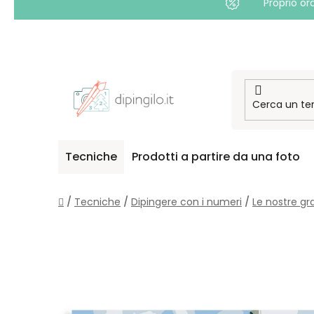
Proprio or
Passa
al
contenuto
Tecniche
Prodotti a partire da una foto
Casa
/
Tecniche
/
Dipingere con i numeri
/
Le nostre gr