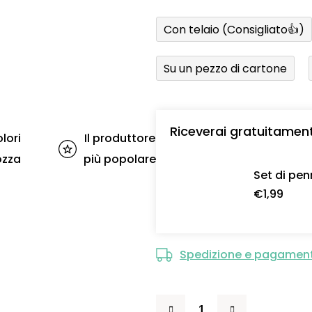
Con telaio (Consigliato👍)
Su un pezzo di cartone
Riceverai gratuitamen
lori
Il produttore
ozza
più popolare
Set di pen
€1,99
Spedizione e pagamen