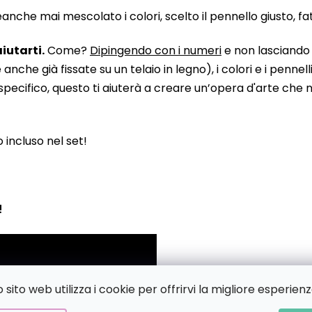
he mai mescolato i colori, scelto il pennello giusto, fatto
iutarti.
Come?
Dipingendo con i numeri
e non lasciando n
 già fissate su un telaio in legno), i colori e i pennelli
pecifico, questo ti aiuterà a creare un’opera d'arte che no
to incluso nel set!
!
sito web utilizza i cookie per offrirvi la migliore esperienz