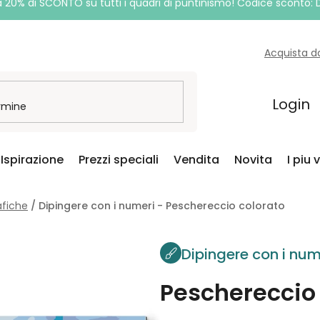
a 20% di SCONTO su tutti i quadri di puntinismo! Codice sconto:
Acquista d
Login
Ispirazione
Prezzi speciali
Vendita
Novita
I piu 
afiche
/
Dipingere con i numeri - Peschereccio colorato
Dipingere con i num
Peschereccio