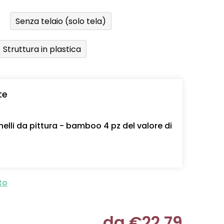
Senza telaio (solo tela)
Struttura in plastica
te
nelli da pittura - bamboo 4 pz del valore di
to
da
€22,79