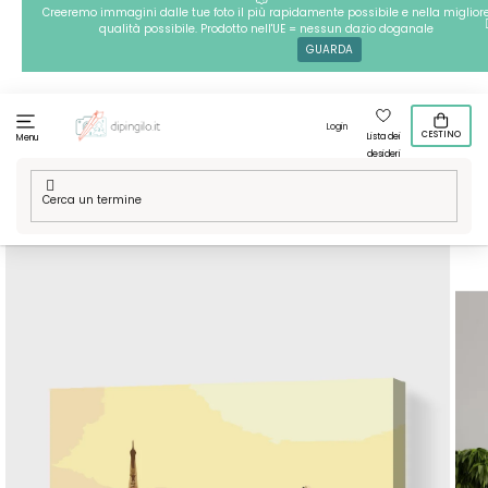
Passa
Creeremo immagini dalle tue foto il più rapidamente possibile e nella miglior
qualità possibile. Prodotto nell'UE = nessun dazio doganale
al
GUARDA
contenuto
Login
CESTINO
Lista dei
Menu
desideri
Casa
/
Tecniche
/
Dipingere con i numeri
/
Dipingere con i
numeri – Parigi all'alba