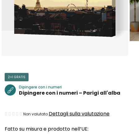
2+1 GRATIS
Dipingere con i numeri
Dipingere con i numeri – Parigi all'alba
La
Dettagli sulla valutazione
Non valutato
valutazione
Fatto su misura e prodotto nell’UE:
media
del