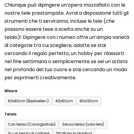
Chiunque può dipingere un’opera mozzafiato con le
prodotto
nostre tele prestampate. Avrai a disposizione tutti gli
è
strumenti che ti serviranno, incluse le tele (che
0,0
possono essere tese a scelta anche su un
su
telaio)! Dipingere con i numeri offre un’ampia varietà
5
di categorie tra cui scegliere, adatte se stai
stelle.
cercando il regalo perfetto, un hobby per rilassarti
nel fine settimana o semplicemente se sei un artista
nel profondo del tuo cuore e stai cercando un modo
per esprimerti creativamente.
Misura
60x80cm (Bestseller⭐)
40x60cm
80x120cm
Telaio
Con telaio (Consigliato👍)
Senza telaio (solo tela)
Su un pezzo di cartone
Struttura in plastica