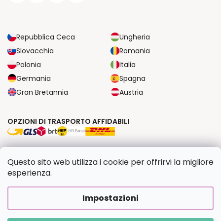
Repubblica Ceca
Ungheria
Slovacchia
Romania
Polonia
Italia
Germania
Spagna
Gran Bretannia
Austria
OPZIONI DI TRASPORTO AFFIDABILI
OPZIONI DI PAGAMENTO SICURE
Questo sito web utilizza i cookie per offrirvi la migliore
esperienza.
Copyright 2026
Dipingilo.it
. Tutti i diritti riservati.
Impostazioni
Creato da Shoptet Premium
|
Upravilo
FV STUDIO