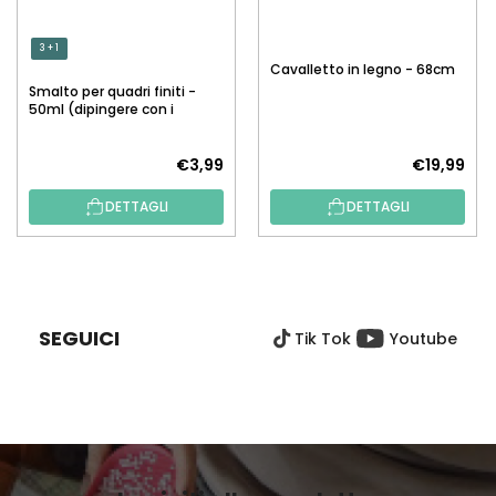
3 + 1
Cavalletto in legno - 68cm
Smalto per quadri finiti -
50ml (dipingere con i
numeri)
€3,99
€19,99
DETTAGLI
DETTAGLI
P
I
È
SEGUICI
Tik Tok
Youtube
D
I
P
A
G
I