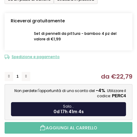
Riceverai gratuitamente
Set di pennelli da pittura - bamboo 4 pz del
valore di €1,99
Spedizione e pagamento
da
€22,79
Mi
-4%
Non perdete l'opportunità di uno sconto del
. Utilizzare il
codice:
PERC4
Solo...
0d 17h 41m 4s
AGGIUNGI AL CARRELLO