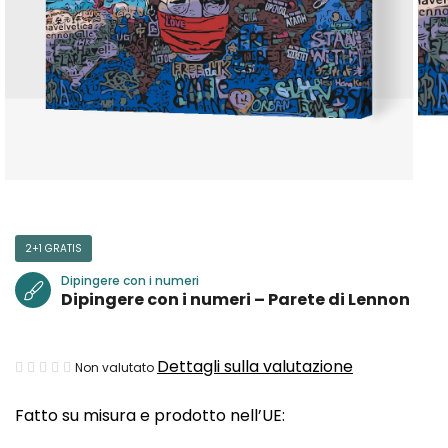
2+1 GRATIS
Dipingere con i numeri
Dipingere con i numeri – Parete di Lennon
La
Dettagli sulla valutazione
Non valutato
valutazione
Fatto su misura e prodotto nell’UE:
media
del