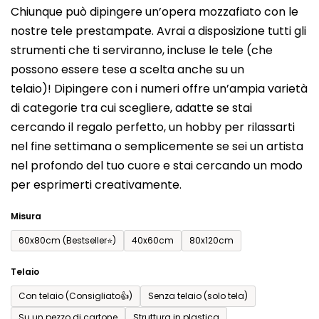
Chiunque può dipingere un’opera mozzafiato con le
prodotto
nostre tele prestampate. Avrai a disposizione tutti gli
è
strumenti che ti serviranno, incluse le tele (che
0,0
possono essere tese a scelta anche su un
su
telaio)! Dipingere con i numeri offre un’ampia varietà
5
di categorie tra cui scegliere, adatte se stai
stelle.
cercando il regalo perfetto, un hobby per rilassarti
nel fine settimana o semplicemente se sei un artista
nel profondo del tuo cuore e stai cercando un modo
per esprimerti creativamente.
Misura
60x80cm (Bestseller⭐)
40x60cm
80x120cm
Telaio
Con telaio (Consigliato👍)
Senza telaio (solo tela)
Su un pezzo di cartone
Struttura in plastica