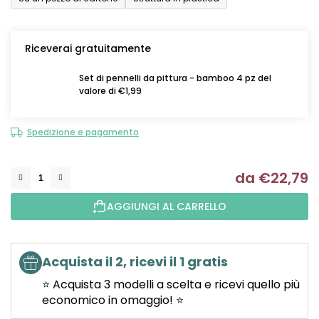
Riceverai gratuitamente
Set di pennelli da pittura - bamboo 4 pz del
valore di €1,99
Spedizione e pagamento
da
€22,79
Mi
AGGIUNGI AL CARRELLO
Acquista il 2, ricevi il 1 gratis
⭐ Acquista 3 modelli a scelta e ricevi quello più
economico in omaggio! ⭐