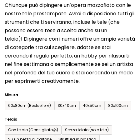
Chiunque può dipingere un’opera mozzafiato con le
prodotto
nostre tele prestampate. Avrai a disposizione tutti gli
è
strumenti che ti serviranno, incluse le tele (che
0,0
possono essere tese a scelta anche su un
su
telaio)! Dipingere con i numeri offre un’ampia varietà
5
di categorie tra cui scegliere, adatte se stai
stelle.
cercando il regalo perfetto, un hobby per rilassarti
nel fine settimana o semplicemente se sei un artista
nel profondo del tuo cuore e stai cercando un modo
per esprimerti creativamente.
Misura
60x80cm (Bestseller⭐)
30x40cm
40x50cm
80x100cm
Telaio
Con telaio (Consigliato👍)
Senza telaio (solo tela)
Su un pezzo di cartone
Struttura in plastica