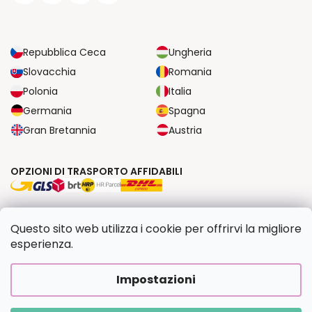
Repubblica Ceca
Ungheria
Slovacchia
Romania
Polonia
Italia
Germania
Spagna
Gran Bretannia
Austria
OPZIONI DI TRASPORTO AFFIDABILI
OPZIONI DI PAGAMENTO SICURE
Questo sito web utilizza i cookie per offrirvi la migliore
esperienza.
Copyright 2026
Dipingilo.it
. Tutti i diritti riservati.
Impostazioni
Creato da Shoptet Premium
|
Upravilo
FV STUDIO