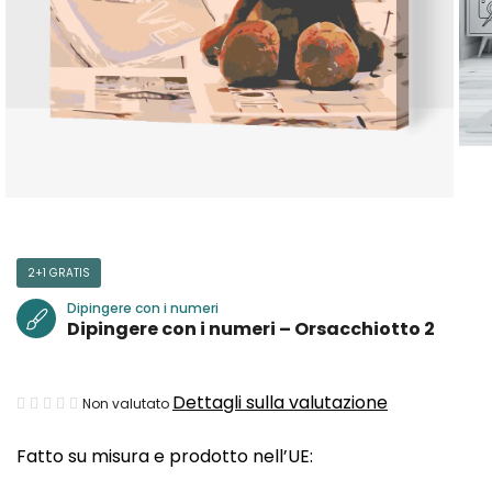
2+1 GRATIS
Dipingere con i numeri
Dipingere con i numeri – Orsacchiotto 2
La
Dettagli sulla valutazione
Non valutato
valutazione
Fatto su misura e prodotto nell’UE:
media
del