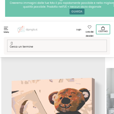
Passa
Creeremo immagini dalle tue foto il più rapidamente possibile e nella miglior
qualità possibile. Prodotto nell'UE = nessun dazio doganale
al
GUARDA
contenuto
Login
CESTINO
Lista dei
Menu
desideri
Casa
/
Tecniche
/
Dipingere con i numeri
/
Dipingere con i
numeri – Orsacchiotto 2