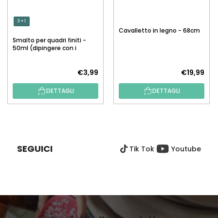
3 + 1
Cavalletto in legno - 68cm
Smalto per quadri finiti -
50ml (dipingere con i
numeri)
€3,99
€19,99
DETTAGLI
DETTAGLI
P
I
È
SEGUICI
Tik Tok
Youtube
D
I
P
A
G
I