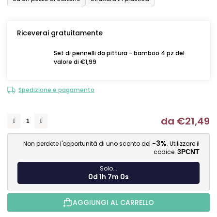
Riceverai gratuitamente
Set di pennelli da pittura - bamboo 4 pz del
valore di €1,99
Spedizione e pagamento
da
€21,49
Mi
-3%
Non perdete l'opportunità di uno sconto del
. Utilizzare il
codice:
3PCNT
Solo...
0d 1h 7m 0s
AGGIUNGI AL CARRELLO