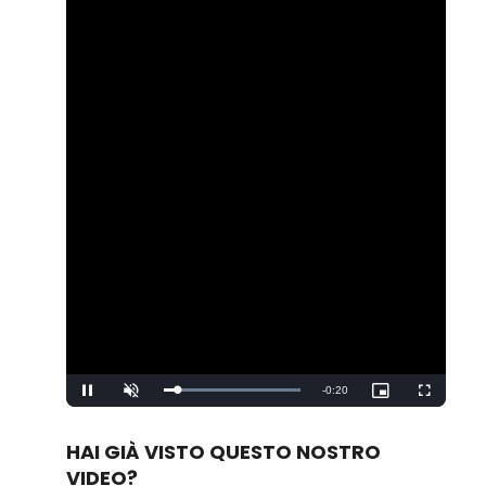
Remaining
-
0:20
Loaded
:
Pause
Unmute
Picture-
Fullscreen
100.00%
in-
Picture
Time
HAI GIÀ VISTO QUESTO NOSTRO
VIDEO?