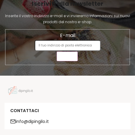
Iscriviti alla newsletter
N
A
Inserite il vostro indirizzo e-mail e vi invieremo informazioni sui nuovi
prodotti del nostro e-shop.
E-mail
INVIA
CONTATTACI
info@dipingilo.it