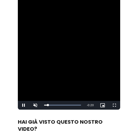
Remaining
-
0:20
Loaded
:
Pause
Unmute
Picture-
Fullscreen
100.00%
in-
Picture
Time
HAI GIÀ VISTO QUESTO NOSTRO
VIDEO?