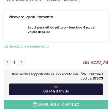
Riceverai gratuitamente
Set di pennelli da pittura - bamboo 4 pz del
valore di €1,99
Spedizione e pagamento
da
€22,79
Mi
-3%
Non perdete l'opportunità di uno sconto del
. Utilizzare il
codice:
DISC3
Solo...
0d 14h 36m 59s
AGGIUNGI AL CARRELLO