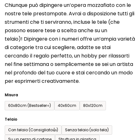
Chiunque può dipingere un’opera mozzafiato con le
prodotto
nostre tele prestampate. Avrai a disposizione tutti gli
è
strumenti che ti serviranno, incluse le tele (che
0,0
possono essere tese a scelta anche su un
su
telaio)! Dipingere con i numeri offre un’ampia varietà
5
di categorie tra cui scegliere, adatte se stai
stelle.
cercando il regalo perfetto, un hobby per rilassarti
nel fine settimana o semplicemente se sei un artista
nel profondo del tuo cuore e stai cercando un modo
per esprimerti creativamente.
Misura
60x80cm (Bestseller⭐)
40x60cm
80x120cm
Telaio
Con telaio (Consigliato👍)
Senza telaio (solo tela)
Su un pezzo di cartone
Struttura in plastica