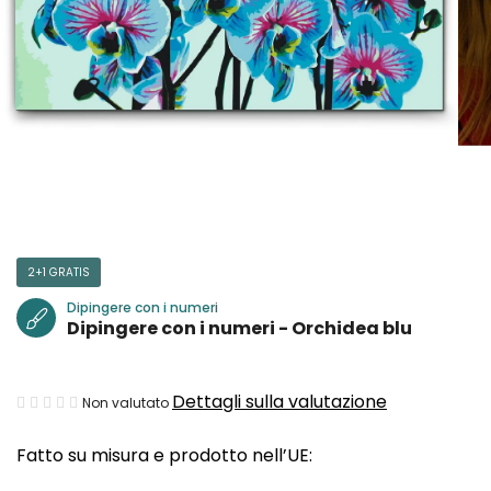
2+1 GRATIS
Dipingere con i numeri
Dipingere con i numeri - Orchidea blu
La
Dettagli sulla valutazione
Non valutato
valutazione
Fatto su misura e prodotto nell’UE:
media
del