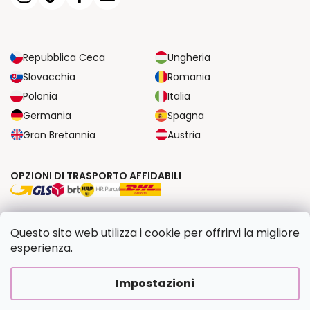
Repubblica Ceca
Ungheria
Slovacchia
Romania
Polonia
Italia
Germania
Spagna
Gran Bretannia
Austria
OPZIONI DI TRASPORTO AFFIDABILI
OPZIONI DI PAGAMENTO SICURE
Questo sito web utilizza i cookie per offrirvi la migliore
esperienza.
Copyright 2026
Dipingilo.it
. Tutti i diritti riservati.
Impostazioni
Creato da Shoptet Premium
|
Upravilo
FV STUDIO