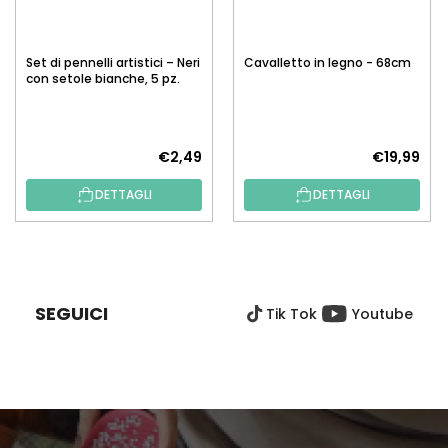
Set di pennelli artistici – Neri
Cavalletto in legno - 68cm
con setole bianche, 5 pz.
€2,49
€19,99
DETTAGLI
DETTAGLI
P
I
È
SEGUICI
Tik Tok
Youtube
D
I
P
A
G
I