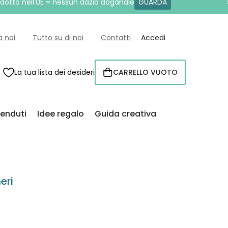
rodotto nell'UE = nessun dazio doganale
GUARDA
a noi
Tutto su di noi
Contatti
Accedi
La tua lista dei desideri
CARRELLO VUOTO
CARRELLO
venduti
Idee regalo
Guida creativa
eri