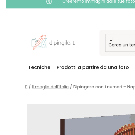
Creeremo immagini dalle tue foto i
Passa
al
contenuto
Tecniche
Prodotti a partire da una foto
Casa
/
Il meglio dell'Italia
/
Dipingere con i numeri – Nap