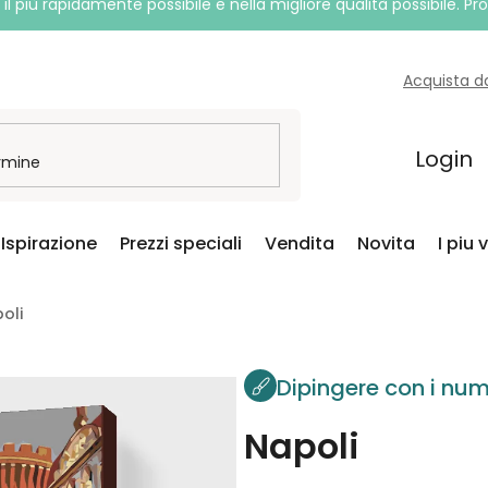
l più rapidamente possibile e nella migliore qualità possibile. P
Acquista d
Login
Ispirazione
Prezzi speciali
Vendita
Novita
I piu 
oli
Dipingere con i num
Napoli