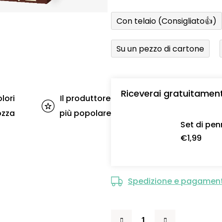
Con telaio (Consigliato👍)
Su un pezzo di cartone
Riceverai gratuitamen
lori
Il produttore
ozza
più popolare
Set di pen
€1,99
Spedizione e pagamen