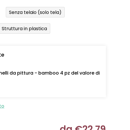
Senza telaio (solo tela)
Struttura in plastica
te
nelli da pittura - bamboo 4 pz del valore di
to
da
€22,79