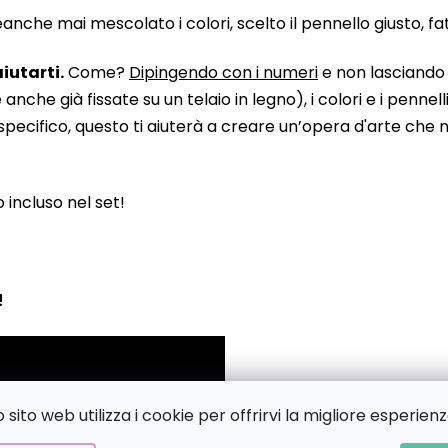
he mai mescolato i colori, scelto il pennello giusto, fatto
iutarti.
Come?
Dipingendo con i numeri
e non lasciando n
 già fissate su un telaio in legno), i colori e i pennelli
pecifico, questo ti aiuterà a creare un’opera d'arte che no
to incluso nel set!
!
sito web utilizza i cookie per offrirvi la migliore esperienz