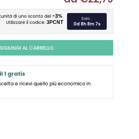
Misura pre
-3%
tunità di uno sconto del
.
Solo...
Utilizzare il codice:
3PCNT
0d 8h 8m 6s
GGIUNGI AL CARRELLO
il 1 gratis
scelta e ricevi quello più economico in