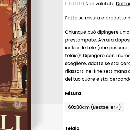
La
Non valutato
Dettag
valutazione
Fatto su misura e prodotto ne
media
del
Chiunque può dipingere un’o
prodotto
prestampate. Avrai a disposiz
è
incluse le tele (che possono
0,0
telaio)! Dipingere con i nume
su
scegliere, adatte se stai ce
5
rilassarti nel fine settiman
stelle.
del tuo cuore e stai cercan
Misura
60x80cm (Bestseller⭐)
Telaio