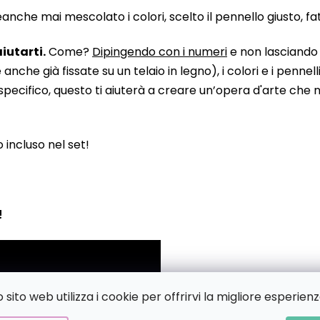
he mai mescolato i colori, scelto il pennello giusto, fatto
iutarti.
Come?
Dipingendo con i numeri
e non lasciando n
 già fissate su un telaio in legno), i colori e i pennelli
pecifico, questo ti aiuterà a creare un’opera d'arte che no
to incluso nel set!
!
sito web utilizza i cookie per offrirvi la migliore esperienz