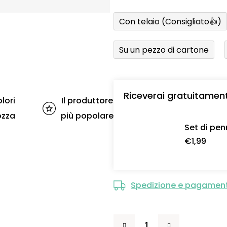
Con telaio (Consigliato👍)
Su un pezzo di cartone
Riceverai gratuitamen
lori
Il produttore
ozza
più popolare
Set di pen
€1,99
Spedizione e pagamen