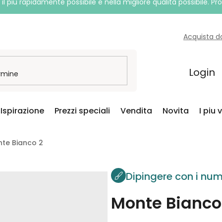
l più rapidamente possibile e nella migliore qualità possibile. P
Acquista d
Login
Ispirazione
Prezzi speciali
Vendita
Novita
I piu 
nte Bianco 2
Dipingere con i num
Monte Bianco