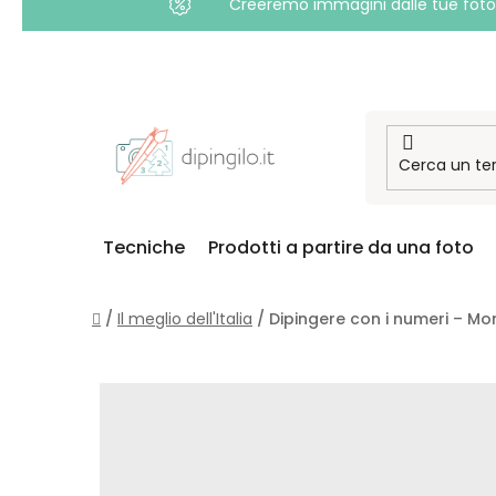
Creeremo immagini dalle tue foto i
Passa
al
contenuto
Tecniche
Prodotti a partire da una foto
Casa
/
Il meglio dell'Italia
/
Dipingere con i numeri – Mo