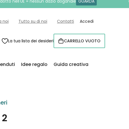
rodotto nell'UE = nessun dazio doganale
GUARDA
a noi
Tutto su di noi
Contatti
Accedi
La tua lista dei desideri
CARRELLO VUOTO
CARRELLO
venduti
Idee regalo
Guida creativa
eri
 2