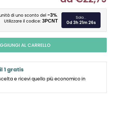
Misura pre
-3%
unità di uno sconto del
.
Solo...
Utilizzare il codice:
3PCNT
0d 3h 21m 25s
GGIUNGI AL CARRELLO
il 1 gratis
scelta e ricevi quello più economico in