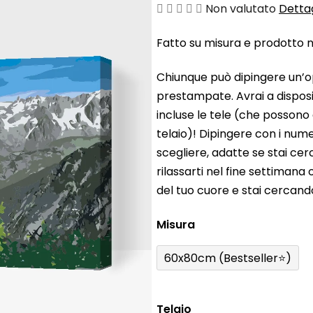
La
Non valutato
Dettag
valutazione
Fatto su misura e prodotto ne
media
del
Chiunque può dipingere un’o
prodotto
prestampate. Avrai a disposiz
è
incluse le tele (che possono
0,0
telaio)! Dipingere con i nume
su
scegliere, adatte se stai ce
5
rilassarti nel fine settiman
stelle.
del tuo cuore e stai cercan
Misura
60x80cm (Bestseller⭐)
Telaio