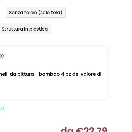
Senza telaio (solo tela)
Struttura in plastica
te
nelli da pittura - bamboo 4 pz del valore di
to
da
€22,79