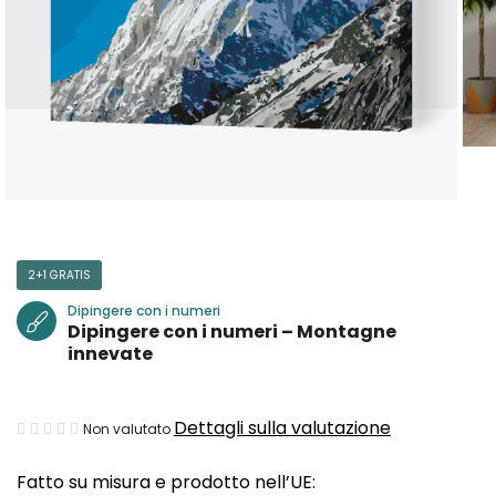
2+1 GRATIS
Dipingere con i numeri
Dipingere con i numeri – Montagne
innevate
La
Dettagli sulla valutazione
Non valutato
valutazione
Fatto su misura e prodotto nell’UE:
media