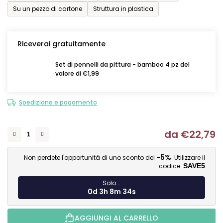
Su un pezzo di cartone
Struttura in plastica
Riceverai gratuitamente
Set di pennelli da pittura - bamboo 4 pz del
valore di €1,99
Spedizione e pagamento
da
€22,79
Mi
-5%
Non perdete l'opportunità di uno sconto del
. Utilizzare il
codice:
SAVE5
Solo...
0d 3h 8m 33s
AGGIUNGI AL CARRELLO