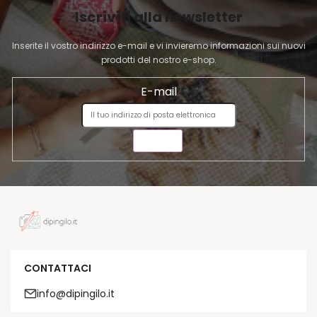
I
Iscriviti alla newsletter
N
A
Inserite il vostro indirizzo e-mail e vi invieremo informazioni sui nuovi
prodotti del nostro e-shop.
E-mail
INVIA
CONTATTACI
info@dipingilo.it