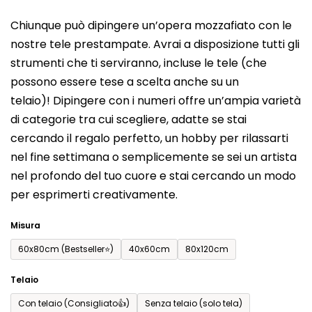
del
Chiunque può dipingere un’opera mozzafiato con le
prodotto
nostre tele prestampate. Avrai a disposizione tutti gli
è
strumenti che ti serviranno, incluse le tele (che
0,0
possono essere tese a scelta anche su un
su
telaio)! Dipingere con i numeri offre un’ampia varietà
5
di categorie tra cui scegliere, adatte se stai
stelle.
cercando il regalo perfetto, un hobby per rilassarti
nel fine settimana o semplicemente se sei un artista
nel profondo del tuo cuore e stai cercando un modo
per esprimerti creativamente.
Misura
60x80cm (Bestseller⭐)
40x60cm
80x120cm
Telaio
Con telaio (Consigliato👍)
Senza telaio (solo tela)