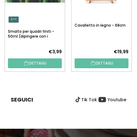
3 + 1
Cavalletto in legno - 68cm
Smalto per quadri finiti -
50ml (dipingere con i
numeri)
€3,99
€19,99
DETTAGLI
DETTAGLI
P
I
È
SEGUICI
Tik Tok
Youtube
D
I
P
A
G