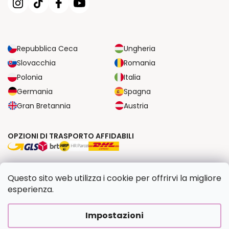
Repubblica Ceca
Ungheria
Slovacchia
Romania
Polonia
Italia
Germania
Spagna
Gran Bretannia
Austria
OPZIONI DI TRASPORTO AFFIDABILI
OPZIONI DI PAGAMENTO SICURE
Questo sito web utilizza i cookie per offrirvi la migliore
esperienza.
Copyright 2026
Dipingilo.it
. Tutti i diritti riservati.
Impostazioni
Creato da Shoptet Premium
|
Upravilo
FV STUDIO