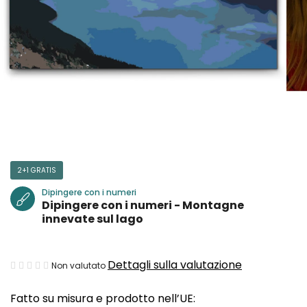
2+1 GRATIS
Dipingere con i numeri
Dipingere con i numeri - Montagne
innevate sul lago
La
Dettagli sulla valutazione
Non valutato
valutazione
Fatto su misura e prodotto nell’UE:
media