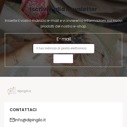
I
Iscriviti alla newsletter
N
A
Inserite il vostro indirizzo e-mail e vi invieremo informazioni sui nuovi
prodotti del nostro e-shop.
E-mail
INVIA
CONTATTACI
info@dipingilo.it