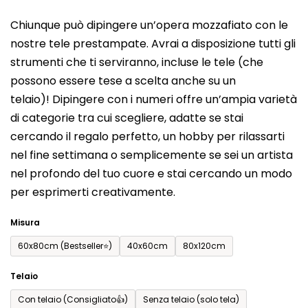
del
Chiunque può dipingere un’opera mozzafiato con le
prodotto
nostre tele prestampate. Avrai a disposizione tutti gli
è
strumenti che ti serviranno, incluse le tele (che
0,0
possono essere tese a scelta anche su un
su
telaio)! Dipingere con i numeri offre un’ampia varietà
5
di categorie tra cui scegliere, adatte se stai
stelle.
cercando il regalo perfetto, un hobby per rilassarti
nel fine settimana o semplicemente se sei un artista
nel profondo del tuo cuore e stai cercando un modo
per esprimerti creativamente.
Misura
60x80cm (Bestseller⭐)
40x60cm
80x120cm
Telaio
Con telaio (Consigliato👍)
Senza telaio (solo tela)