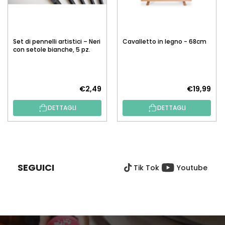
Set di pennelli artistici – Neri
Cavalletto in legno - 68cm
con setole bianche, 5 pz.
€2,49
€19,99
DETTAGLI
DETTAGLI
P
I
È
SEGUICI
Tik Tok
Youtube
D
I
P
A
G