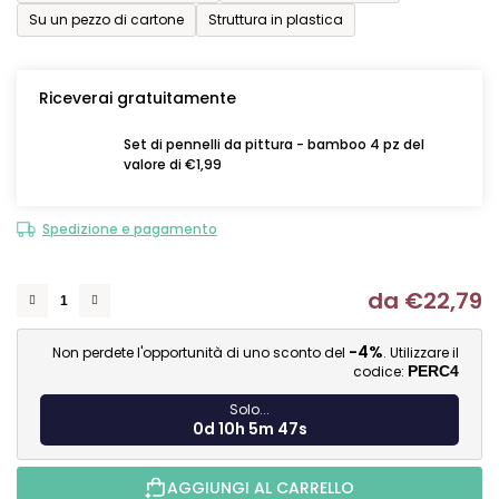
Su un pezzo di cartone
Struttura in plastica
Riceverai gratuitamente
Set di pennelli da pittura - bamboo 4 pz del
valore di €1,99
Spedizione e pagamento
da
€22,79
Mi
-4%
Non perdete l'opportunità di uno sconto del
. Utilizzare il
codice:
PERC4
Solo...
0d 10h 5m 46s
AGGIUNGI AL CARRELLO