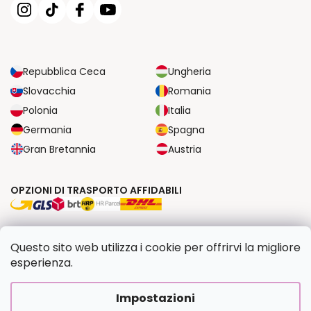
Repubblica Ceca
Ungheria
Slovacchia
Romania
Polonia
Italia
Germania
Spagna
Gran Bretannia
Austria
OPZIONI DI TRASPORTO AFFIDABILI
OPZIONI DI PAGAMENTO SICURE
Questo sito web utilizza i cookie per offrirvi la migliore
esperienza.
Copyright 2026
Dipingilo.it
. Tutti i diritti riservati.
Impostazioni