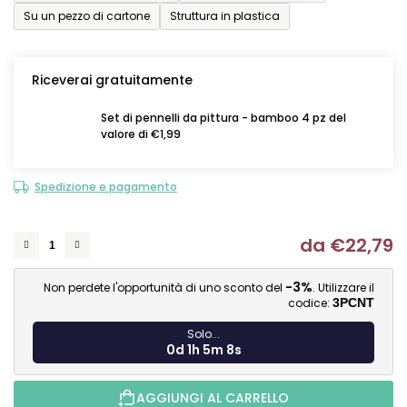
Su un pezzo di cartone
Struttura in plastica
Riceverai gratuitamente
Set di pennelli da pittura - bamboo 4 pz del
valore di €1,99
Spedizione e pagamento
da
€22,79
Mi
-3%
Non perdete l'opportunità di uno sconto del
. Utilizzare il
codice:
3PCNT
Solo...
0d 1h 5m 7s
AGGIUNGI AL CARRELLO