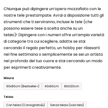
del
Chiunque può dipingere un’opera mozzafiato con le
prodotto
nostre tele prestampate. Avrai a disposizione tutti gli
è
strumenti che ti serviranno, incluse le tele (che
0,0
possono essere tese a scelta anche su un
su
telaio)! Dipingere con i numeri offre un’ampia varietà
5
di categorie tra cui scegliere, adatte se stai
stelle.
cercando il regalo perfetto, un hobby per rilassarti
nel fine settimana o semplicemente se sei un artista
nel profondo del tuo cuore e stai cercando un modo
per esprimerti creativamente.
Misura
60x80cm (Bestseller⭐)
40x60cm
80x120cm
Telaio
Con telaio (Consigliato👍)
Senza telaio (solo tela)