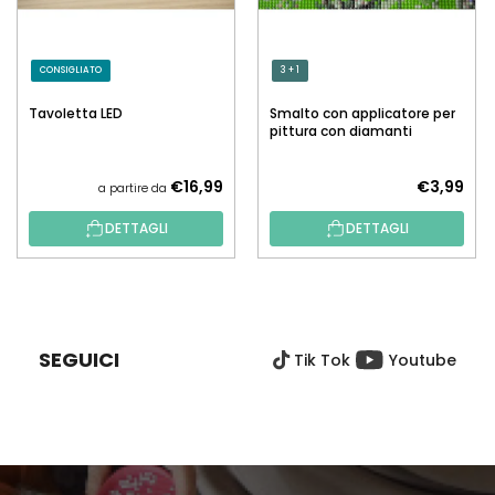
CONSIGLIATO
3 + 1
Tavoletta LED
Smalto con applicatore per
pittura con diamanti
€16,99
€3,99
a partire da
DETTAGLI
DETTAGLI
P
I
È
SEGUICI
Tik Tok
Youtube
D
I
P
A
G