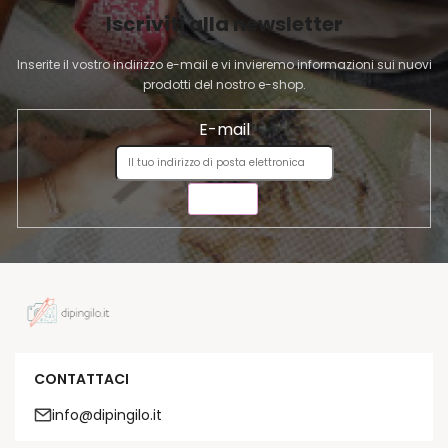
I
Iscriviti alla newsletter
N
A
Inserite il vostro indirizzo e-mail e vi invieremo informazioni sui nuovi
prodotti del nostro e-shop.
E-mail
INVIA
CONTATTACI
info@dipingilo.it