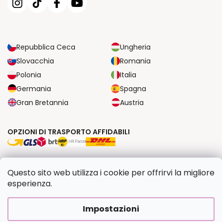
Repubblica Ceca
Ungheria
Slovacchia
Romania
Polonia
Italia
Germania
Spagna
Gran Bretannia
Austria
OPZIONI DI TRASPORTO AFFIDABILI
OPZIONI DI PAGAMENTO SICURE
Questo sito web utilizza i cookie per offrirvi la migliore
esperienza.
Copyright 2026
Dipingilo.it
. Tutti i diritti riservati.
Impostazioni
Creato da Shoptet Premium
|
Upravilo
FV STUDIO