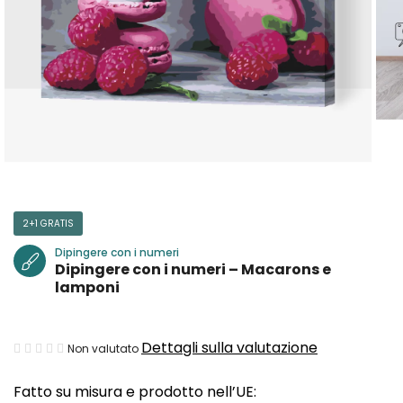
2+1 GRATIS
Dipingere con i numeri
Dipingere con i numeri – Macarons e
lamponi
La
Dettagli sulla valutazione
Non valutato
valutazione
Fatto su misura e prodotto nell’UE:
media