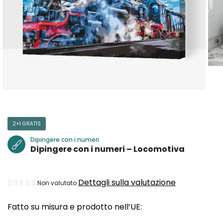
2+1 GRATIS
Dipingere con i numeri
Dipingere con i numeri – Locomotiva
La
Dettagli sulla valutazione
Non valutato
valutazione
Fatto su misura e prodotto nell’UE:
media
del