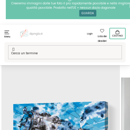
Passa
Creeremo immagini dalle tue foto il più rapidamente possibile e nella miglior
qualità possibile. Prodotto nell'UE = nessun dazio doganale
al
GUARDA
contenuto
Login
CESTINO
Lista dei
Menu
desideri
Casa
/
Tecniche
/
Dipingere con i numeri
/
Dipingere con i
numeri – Locomotiva