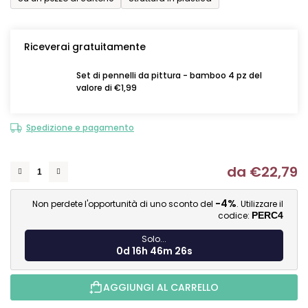
Riceverai gratuitamente
Set di pennelli da pittura - bamboo 4 pz del
valore di €1,99
Spedizione e pagamento
da
€22,79
Mi
-4%
Non perdete l'opportunità di uno sconto del
. Utilizzare il
codice:
PERC4
Solo...
0d 16h 46m 25s
AGGIUNGI AL CARRELLO