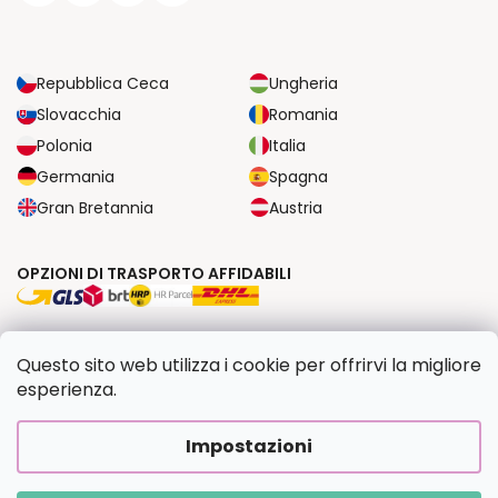
Repubblica Ceca
Ungheria
Slovacchia
Romania
Polonia
Italia
Germania
Spagna
Gran Bretannia
Austria
OPZIONI DI TRASPORTO AFFIDABILI
OPZIONI DI PAGAMENTO SICURE
Questo sito web utilizza i cookie per offrirvi la migliore
esperienza.
Copyright 2026
Dipingilo.it
. Tutti i diritti riservati.
Impostazioni
Creato da Shoptet Premium
|
Upravilo
FV STUDIO