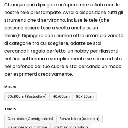
Chiunque può dipingere un’opera mozzafiato con le
prodotto
nostre tele prestampate. Avrai a disposizione tutti gli
è
strumenti che ti serviranno, incluse le tele (che
0,0
possono essere tese a scelta anche su un
su
telaio)! Dipingere con i numeri offre un’ampia varietà
5
di categorie tra cui scegliere, adatte se stai
stelle.
cercando il regalo perfetto, un hobby per rilassarti
nel fine settimana o semplicemente se sei un artista
nel profondo del tuo cuore e stai cercando un modo
per esprimerti creativamente.
Misura
60x80cm (Bestseller⭐)
40x60cm
80x120cm
Telaio
Con telaio (Consigliato👍)
Senza telaio (solo tela)
Su un pezzo di cartone
Struttura in plastica