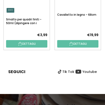
3 + 1
Cavalletto in legno - 68cm
Smalto per quadri finiti -
50ml (dipingere con i
numeri)
€3,99
€19,99
DETTAGLI
DETTAGLI
P
I
È
SEGUICI
Tik Tok
Youtube
D
I
P
A
G
I