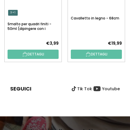
3 + 1
Cavalletto in legno - 68cm
Smalto per quadri finiti -
50ml (dipingere con i
numeri)
€3,99
€19,99
DETTAGLI
DETTAGLI
P
I
È
SEGUICI
Tik Tok
Youtube
D
I
P
A
G
I