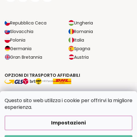
Repubblica Ceca
Ungheria
Slovacchia
Romania
Polonia
Italia
Germania
Spagna
Gran Bretannia
Austria
OPZIONI DI TRASPORTO AFFIDABILI
OPZIONI DI PAGAMENTO SICURE
Questo sito web utilizza i cookie per offrirvi la migliore
esperienza.
Copyright 2026
Dipingilo.it
. Tutti i diritti riservati.
Impostazioni
Creato da Shoptet Premium
|
Upravilo
FV STUDIO