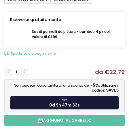
Riceverai gratuitamente
Set di pennelli da pittura - bamboo 4 pz del
valore di €1,99
Spedizione e pagamento
da
€22,79
Mi
-5%
Non perdete l'opportunità di uno sconto del
. Utilizzare il
codice:
SAVE5
Solo...
0d 9h 47m 32s
AGGIUNGI AL CARRELLO