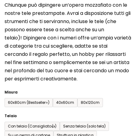
Chiunque può dipingere un’opera mozzafiato con le
prodotto
nostre tele prestampate. Avrai a disposizione tutti gli
è
strumenti che ti serviranno, incluse le tele (che
0,0
possono essere tese a scelta anche su un
su
telaio)! Dipingere con i numeri offre un’ampia varietà
5
di categorie tra cui scegliere, adatte se stai
stelle.
cercando il regalo perfetto, un hobby per rilassarti
nel fine settimana o semplicemente se sei un artista
nel profondo del tuo cuore e stai cercando un modo
per esprimerti creativamente.
Misura
60x80cm (Bestseller⭐)
40x60cm
80x120cm
Telaio
Con telaio (Consigliato👍)
Senza telaio (solo tela)
Su un pezzo di cartone
Struttura in plastica