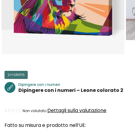
2+1 GRATIS
Dipingere con i numeri
Dipingere con i numeri – Leone colorato 2
La
Dettagli sulla valutazione
Non valutato
valutazione
Fatto su misura e prodotto nell’UE:
media
del