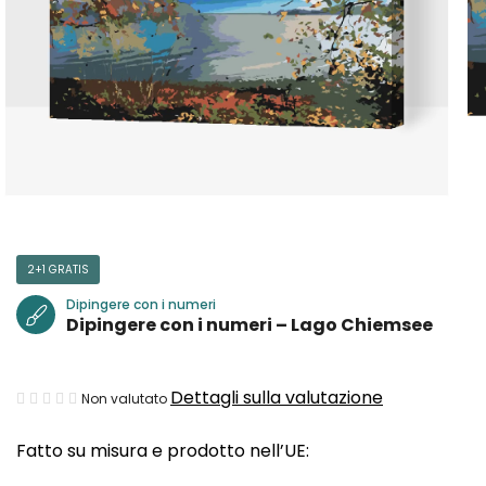
2+1 GRATIS
Dipingere con i numeri
Dipingere con i numeri – Lago Chiemsee
La
Dettagli sulla valutazione
Non valutato
valutazione
Fatto su misura e prodotto nell’UE:
media
del