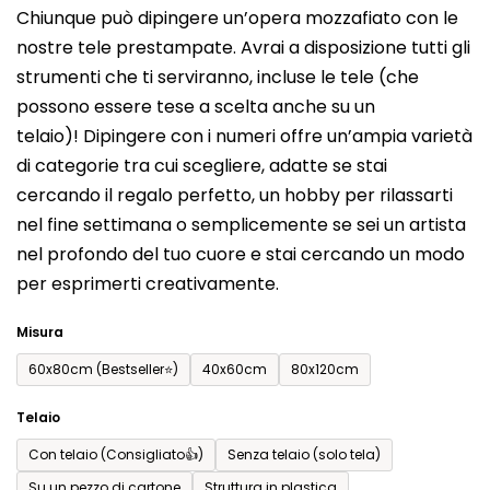
Chiunque può dipingere un’opera mozzafiato con le
prodotto
nostre tele prestampate. Avrai a disposizione tutti gli
è
strumenti che ti serviranno, incluse le tele (che
0,0
possono essere tese a scelta anche su un
su
telaio)! Dipingere con i numeri offre un’ampia varietà
5
di categorie tra cui scegliere, adatte se stai
stelle.
cercando il regalo perfetto, un hobby per rilassarti
nel fine settimana o semplicemente se sei un artista
nel profondo del tuo cuore e stai cercando un modo
per esprimerti creativamente.
Misura
60x80cm (Bestseller⭐)
40x60cm
80x120cm
Telaio
Con telaio (Consigliato👍)
Senza telaio (solo tela)
Su un pezzo di cartone
Struttura in plastica