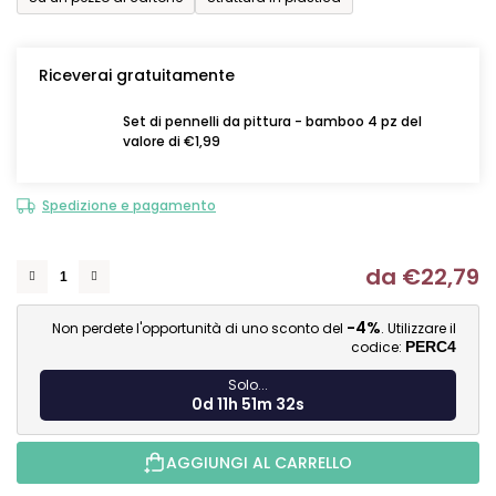
Riceverai gratuitamente
Set di pennelli da pittura - bamboo 4 pz del
valore di €1,99
Spedizione e pagamento
da
€22,79
Mi
-4%
Non perdete l'opportunità di uno sconto del
. Utilizzare il
codice:
PERC4
Solo...
0d 11h 51m 31s
AGGIUNGI AL CARRELLO