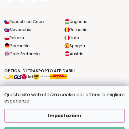
Repubblica Ceca
Ungheria
Slovacchia
Romania
Polonia
Italia
Germania
Spagna
Gran Bretannia
Austria
OPZIONI DI TRASPORTO AFFIDABILI
OPZIONI DI PAGAMENTO SICURE
Questo sito web utilizza i cookie per offrirvi la migliore
esperienza.
Copyright 2026
Dipingilo.it
. Tutti i diritti riservati.
Impostazioni
Creato da Shoptet Premium
|
Upravilo
FV STUDIO