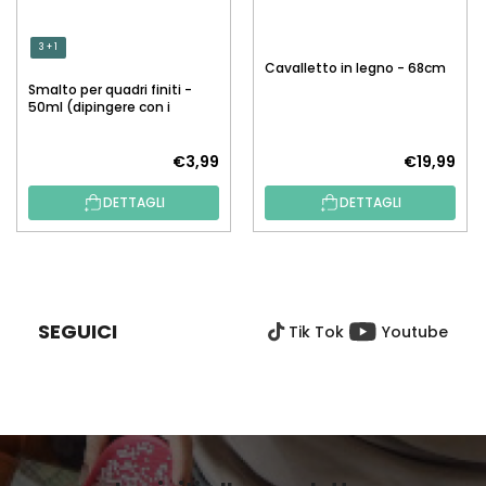
3 + 1
Cavalletto in legno - 68cm
Smalto per quadri finiti -
50ml (dipingere con i
numeri)
€3,99
€19,99
DETTAGLI
DETTAGLI
P
I
È
SEGUICI
Tik Tok
Youtube
D
I
P
A
G
I