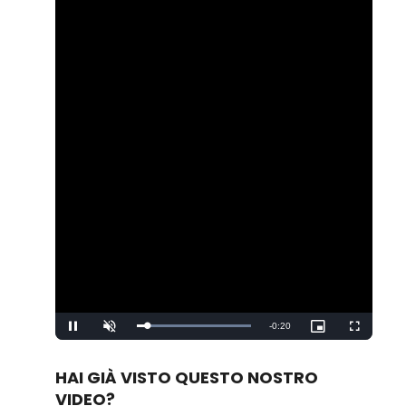
Remaining
-
0:20
Loaded
:
Pause
Unmute
Picture-
Fullscreen
100.00%
in-
Picture
Time
HAI GIÀ VISTO QUESTO NOSTRO
VIDEO?