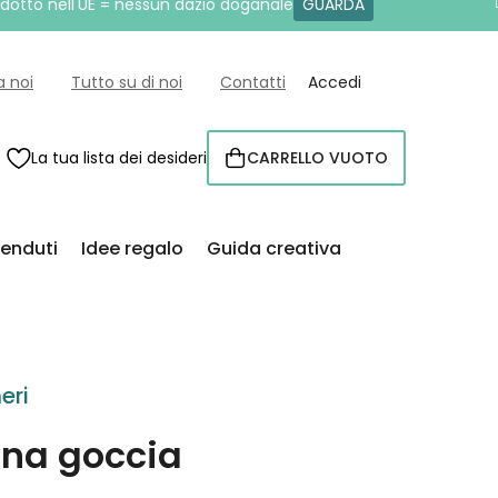
rodotto nell'UE = nessun dazio doganale
GUARDA
a noi
Tutto su di noi
Contatti
Accedi
La tua lista dei desideri
CARRELLO VUOTO
CARRELLO
venduti
Idee regalo
Guida creativa
eri
una goccia