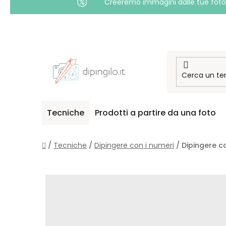
Creeremo immagini dalle tue foto i
Passa
al
contenuto
Tecniche
Prodotti a partire da una foto
Casa
/
Tecniche
/
Dipingere con i numeri
/
Dipingere co