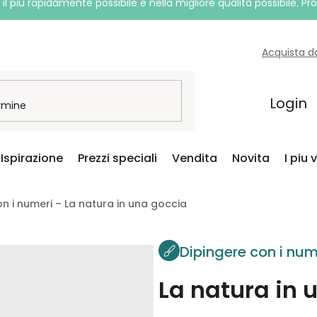
l più rapidamente possibile e nella migliore qualità possibile. P
Acquista d
Login
Ispirazione
Prezzi speciali
Vendita
Novita
I piu 
n i numeri – La natura in una goccia
Dipingere con i num
La natura in 