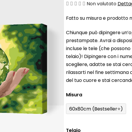
La
Non valutato
Dettag
valutazione
Fatto su misura e prodotto ne
media
del
Chiunque può dipingere un’o
prodotto
prestampate. Avrai a disposiz
è
incluse le tele (che possono
0,0
telaio)! Dipingere con i nume
su
scegliere, adatte se stai ce
5
rilassarti nel fine settiman
stelle.
del tuo cuore e stai cercan
Misura
60x80cm (Bestseller⭐)
Telaio