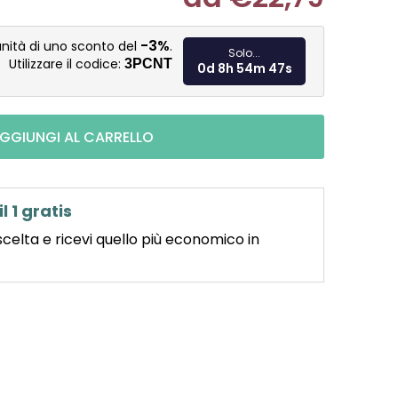
Misura pre
-3%
nità di uno sconto del
.
Solo...
Utilizzare il codice:
3PCNT
0d 8h 54m 46s
GGIUNGI AL CARRELLO
il 1 gratis
scelta e ricevi quello più economico in