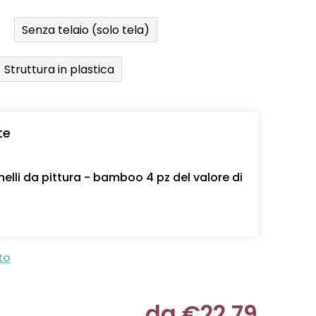
Senza telaio (solo tela)
Struttura in plastica
te
nelli da pittura - bamboo 4 pz del valore di
to
da
€22,79