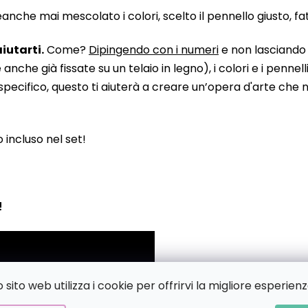
he mai mescolato i colori, scelto il pennello giusto, fatto
iutarti.
Come?
Dipingendo con i numeri
e non lasciando n
 già fissate su un telaio in legno), i colori e i pennelli
pecifico, questo ti aiuterà a creare un’opera d'arte che no
to incluso nel set!
!
sito web utilizza i cookie per offrirvi la migliore esperienz