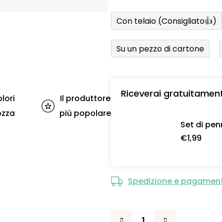
Con telaio (Consigliato👍)
Su un pezzo di cartone
Riceverai gratuitamen
lori
Il produttore
ozza
più popolare
Set di pen
€1,99
Spedizione e pagamen