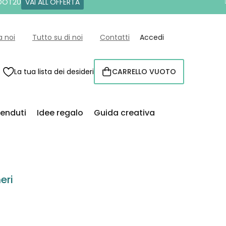
 DOT20
VAI ALL'OFFERTA
a noi
Tutto su di noi
Contatti
Accedi
La tua lista dei desideri
CARRELLO VUOTO
CARRELLO
venduti
Idee regalo
Guida creativa
eri