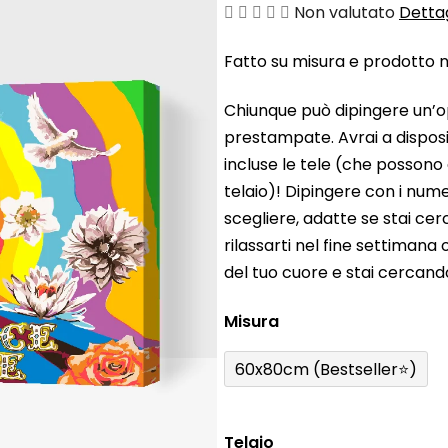
La
Non valutato
Dettag
valutazione
Fatto su misura e prodotto ne
media
del
Chiunque può dipingere un’o
prodotto
prestampate. Avrai a disposiz
è
incluse le tele (che possono
0,0
telaio)! Dipingere con i nume
su
scegliere, adatte se stai ce
5
rilassarti nel fine settiman
stelle.
del tuo cuore e stai cercan
Misura
60x80cm (Bestseller⭐)
Telaio