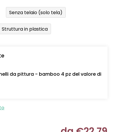
Senza telaio (solo tela)
Struttura in plastica
te
nelli da pittura - bamboo 4 pz del valore di
to
da
€22,79