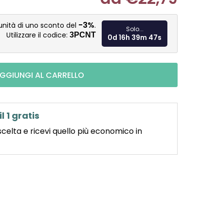
Misura pre
-3%
unità di uno sconto del
.
Solo...
Utilizzare il codice:
3PCNT
0d 16h 39m 46s
GGIUNGI AL CARRELLO
il 1 gratis
scelta e ricevi quello più economico in