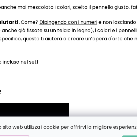
he mai mescolato i colori, scelto il pennello giusto, fatto
iutarti.
Come?
Dipingendo con i numeri
e non lasciando n
 già fissate su un telaio in legno), i colori e i pennelli
pecifico, questo ti aiuterà a creare un’opera d'arte che no
to incluso nel set!
!
sito web utilizza i cookie per offrirvi la migliore esperienz