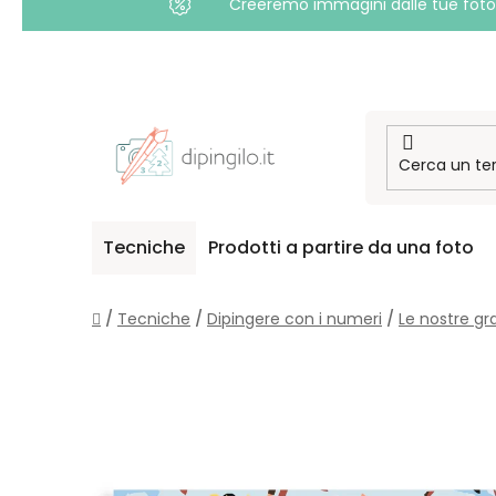
Creeremo immagini dalle tue foto i
Passa
al
contenuto
Tecniche
Prodotti a partire da una foto
Casa
/
Tecniche
/
Dipingere con i numeri
/
Le nostre gr