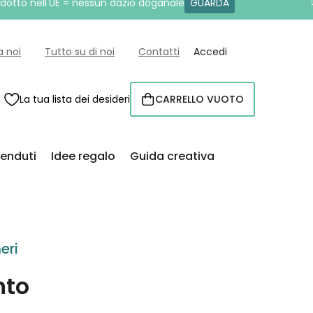
rodotto nell'UE = nessun dazio doganale
GUARDA
a noi
Tutto su di noi
Contatti
Accedi
La tua lista dei desideri
CARRELLO VUOTO
CARRELLO
venduti
Idee regalo
Guida creativa
eri
nto