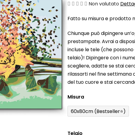
La
Non valutato
Dettag
valutazione
Fatto su misura e prodotto ne
media
del
Chiunque può dipingere un’o
prodotto
prestampate. Avrai a disposiz
è
incluse le tele (che possono
0,0
telaio)! Dipingere con i nume
su
scegliere, adatte se stai ce
5
rilassarti nel fine settiman
stelle.
del tuo cuore e stai cercan
Misura
60x80cm (Bestseller⭐)
Telaio