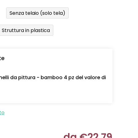
Senza telaio (solo tela)
Struttura in plastica
te
nelli da pittura - bamboo 4 pz del valore di
to
da
€22,79