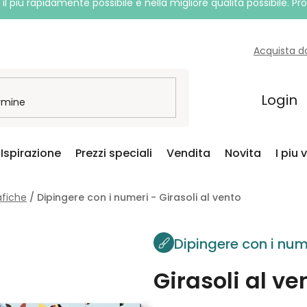
l più rapidamente possibile e nella migliore qualità possibile. P
Acquista d
Login
Ispirazione
Prezzi speciali
Vendita
Novita
I piu 
afiche
/
Dipingere con i numeri - Girasoli al vento
Dipingere con i num
Girasoli al ve