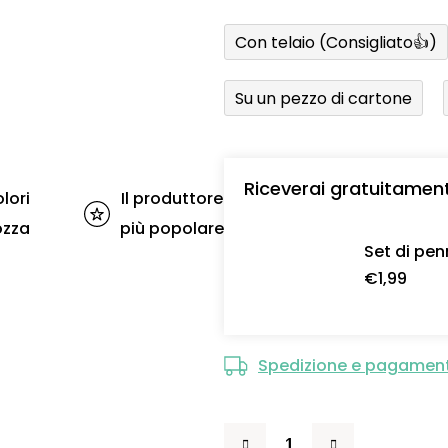
Con telaio (Consigliato👍)
Su un pezzo di cartone
Riceverai gratuitamen
lori
Il produttore
ozza
più popolare
Set di pen
€1,99
Spedizione e pagamen