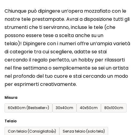
del
Chiunque può dipingere un’opera mozzafiato con le
prodotto
nostre tele prestampate. Avrai a disposizione tutti gli
è
strumenti che ti serviranno, incluse le tele (che
0,0
possono essere tese a scelta anche su un
su
telaio)! Dipingere con i numeri offre un’ampia varietà
5
di categorie tra cui scegliere, adatte se stai
stelle.
cercando il regalo perfetto, un hobby per rilassarti
nel fine settimana o semplicemente se sei un artista
nel profondo del tuo cuore e stai cercando un modo
per esprimerti creativamente.
Misura
60x80cm (Bestseller⭐)
30x40cm
40x50cm
80x100cm
Telaio
Con telaio (Consigliato👍)
Senza telaio (solo tela)