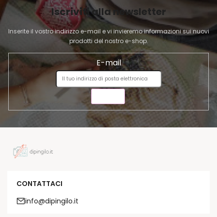
I
Iscriviti alla newsletter
N
A
Inserite il vostro indirizzo e-mail e vi invieremo informazioni sui nuovi
prodotti del nostro e-shop.
E-mail
INVIA
CONTATTACI
info@dipingilo.it