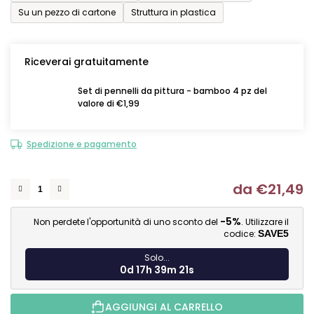
Su un pezzo di cartone
Struttura in plastica
Riceverai gratuitamente
Set di pennelli da pittura - bamboo 4 pz del
valore di €1,99
Spedizione e pagamento
da
€21,49
Mi
-5%
Non perdete l'opportunità di uno sconto del
. Utilizzare il
codice:
SAVE5
Solo...
0d 17h 39m 20s
AGGIUNGI AL CARRELLO