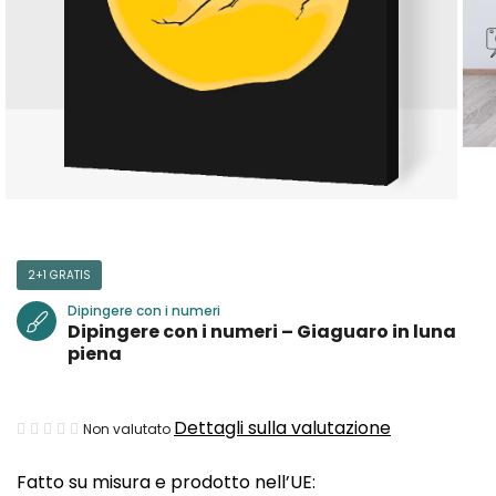
2+1 GRATIS
Dipingere con i numeri
Dipingere con i numeri – Giaguaro in luna
piena
La
Dettagli sulla valutazione
Non valutato
valutazione
Fatto su misura e prodotto nell’UE:
media