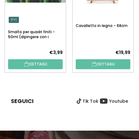
3 + 1
Cavalletto in legno - 68cm
Smalto per quadri finiti -
50ml (dipingere con i
numeri)
€3,99
€19,99
DETTAGLI
DETTAGLI
P
I
È
SEGUICI
Tik Tok
Youtube
D
I
P
A
G