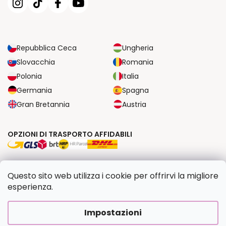
Repubblica Ceca
Ungheria
Slovacchia
Romania
Polonia
Italia
Germania
Spagna
Gran Bretannia
Austria
OPZIONI DI TRASPORTO AFFIDABILI
OPZIONI DI PAGAMENTO SICURE
Questo sito web utilizza i cookie per offrirvi la migliore
esperienza.
Copyright 2026
Dipingilo.it
. Tutti i diritti riservati.
Impostazioni
Creato da Shoptet Premium
|
Upravilo
FV STUDIO