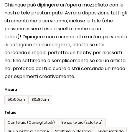
Chiunque può dipingere un’opera mozzafiato con le
prodotto
nostre tele prestampate. Avrai a disposizione tutti gli
è
strumenti che ti serviranno, incluse le tele (che
0,0
possono essere tese a scelta anche su un
su
telaio)! Dipingere con i numeri offre un’ampia varietà
5
di categorie tra cui scegliere, adatte se stai
stelle.
cercando il regalo perfetto, un hobby per rilassarti
nel fine settimana o semplicemente se sei un artista
nel profondo del tuo cuore e stai cercando un modo
per esprimerti creativamente.
Misura
50x50cm
80x80cm
Telaio
Con telaio (Consigliato👍)
Senza telaio (solo tela)
Su un pezzo di cartone
Struttura in plastica
Telaio rotondo