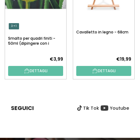
3 + 1
Cavalletto in legno - 68cm
Smalto per quadri finiti -
50ml (dipingere con i
numeri)
€3,99
€19,99
DETTAGLI
DETTAGLI
P
I
È
SEGUICI
Tik Tok
Youtube
D
I
P
A
G