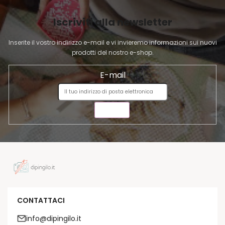
I
Iscriviti alla newsletter
N
A
Inserite il vostro indirizzo e-mail e vi invieremo informazioni sui nuovi
prodotti del nostro e-shop.
E-mail
INVIA
CONTATTACI
info@dipingilo.it