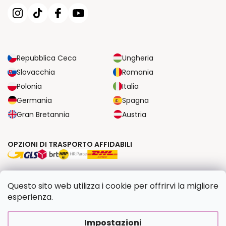
Repubblica Ceca
Ungheria
Slovacchia
Romania
Polonia
Italia
Germania
Spagna
Gran Bretannia
Austria
OPZIONI DI TRASPORTO AFFIDABILI
OPZIONI DI PAGAMENTO SICURE
Questo sito web utilizza i cookie per offrirvi la migliore
esperienza.
Copyright 2026
Dipingilo.it
. Tutti i diritti riservati.
Impostazioni