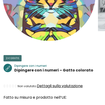
2+1 GRATIS
Dipingere con i numeri
Dipingere con i numeri – Gatto colorato
La
Dettagli sulla valutazione
Non valutato
valutazione
Fatto su misura e prodotto nell’UE:
media
del