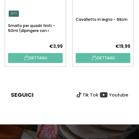
3 + 1
Cavalletto in legno - 68cm
Smalto per quadri finiti -
50ml (dipingere con i
numeri)
€3,99
€19,99
DETTAGLI
DETTAGLI
P
I
È
SEGUICI
Tik Tok
Youtube
D
I
P
A
G
I