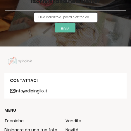
Iscriviti alla newsletter
N
A
INVIA
CONTATTACI
info@dipingilo.it
MENU
Tecniche
Vendite
Dipingere da una tua foto
Novità