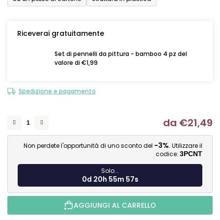
Riceverai gratuitamente
Set di pennelli da pittura - bamboo 4 pz del
valore di €1,99
Spedizione e pagamento
da
€21,49
Mi
-3%
Non perdete l'opportunità di uno sconto del
. Utilizzare il
codice:
3PCNT
Solo...
0d 20h 55m 56s
AGGIUNGI AL CARRELLO