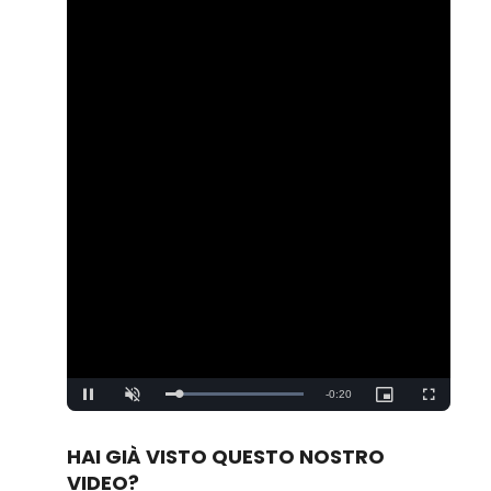
Remaining
-
0:20
Loaded
:
Pause
Unmute
Picture-
Fullscreen
100.00%
in-
Picture
Time
HAI GIÀ VISTO QUESTO NOSTRO
VIDEO?