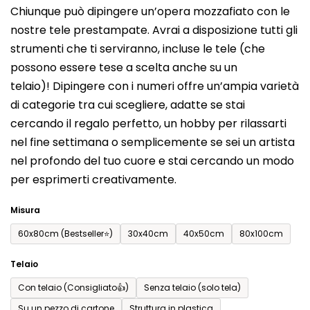
Chiunque può dipingere un’opera mozzafiato con le
prodotto
nostre tele prestampate. Avrai a disposizione tutti gli
è
strumenti che ti serviranno, incluse le tele (che
0,0
possono essere tese a scelta anche su un
su
telaio)! Dipingere con i numeri offre un’ampia varietà
5
di categorie tra cui scegliere, adatte se stai
stelle.
cercando il regalo perfetto, un hobby per rilassarti
nel fine settimana o semplicemente se sei un artista
nel profondo del tuo cuore e stai cercando un modo
per esprimerti creativamente.
Misura
60x80cm (Bestseller⭐)
30x40cm
40x50cm
80x100cm
Telaio
Con telaio (Consigliato👍)
Senza telaio (solo tela)
Su un pezzo di cartone
Struttura in plastica