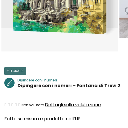
2+1 GRATIS
Dipingere con i numeri
Dipingere con i numeri – Fontana di Trevi 2
La
Dettagli sulla valutazione
Non valutato
valutazione
Fatto su misura e prodotto nell’UE:
media
del