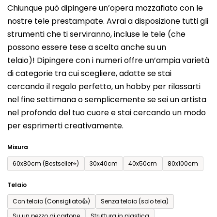
Chiunque può dipingere un’opera mozzafiato con le
prodotto
nostre tele prestampate. Avrai a disposizione tutti gli
è
strumenti che ti serviranno, incluse le tele (che
0,0
possono essere tese a scelta anche su un
su
telaio)! Dipingere con i numeri offre un’ampia varietà
5
di categorie tra cui scegliere, adatte se stai
stelle.
cercando il regalo perfetto, un hobby per rilassarti
nel fine settimana o semplicemente se sei un artista
nel profondo del tuo cuore e stai cercando un modo
per esprimerti creativamente.
Misura
60x80cm (Bestseller⭐)
30x40cm
40x50cm
80x100cm
Telaio
Con telaio (Consigliato👍)
Senza telaio (solo tela)
Su un pezzo di cartone
Struttura in plastica