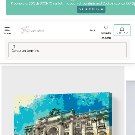
Passa
Proprio ora 20% di SCONTO su tutti i quadri di puntinismo! Codice sconto: DOT2
VAI ALL'OFFERTA
al
contenuto
Login
CESTINO
Lista dei
Menu
desideri
Casa
/
Il meglio dell'Italia
/
Dipingere con i numeri – Fontana di
Trevi 2