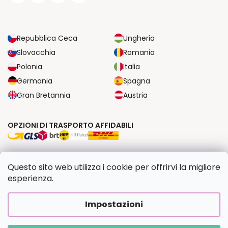
Repubblica Ceca
Ungheria
Slovacchia
Romania
Polonia
Italia
Germania
Spagna
Gran Bretannia
Austria
OPZIONI DI TRASPORTO AFFIDABILI
OPZIONI DI PAGAMENTO SICURE
Questo sito web utilizza i cookie per offrirvi la migliore
esperienza.
Copyright 2026
Dipingilo.it
. Tutti i diritti riservati.
Impostazioni
Creato da Shoptet Premium
|
Upravilo
FV STUDIO