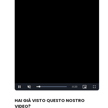
Remaining
-
0:20
Loaded
:
Pause
Unmute
Picture-
Fullscreen
100.00%
in-
Picture
Time
HAI GIÀ VISTO QUESTO NOSTRO
VIDEO?