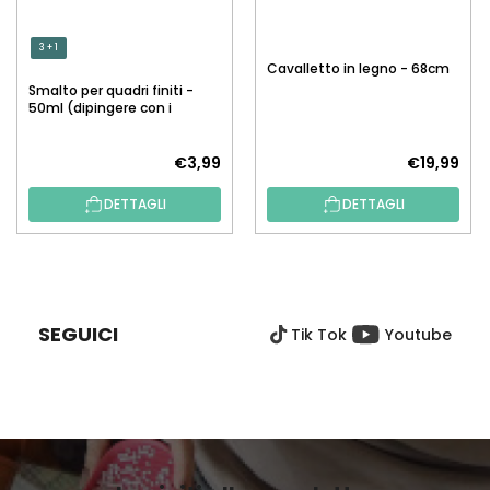
3 + 1
Cavalletto in legno - 68cm
Smalto per quadri finiti -
50ml (dipingere con i
numeri)
€3,99
€19,99
DETTAGLI
DETTAGLI
P
I
È
SEGUICI
Tik Tok
Youtube
D
I
P
A
G
I