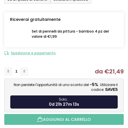
Riceverai gratuitamente
Set di pennelli da pittura - bamboo 4 pz del
valore di €1,99
Spedizione e pagamento
da
€21,49
Mi
-5%
Non perdete l'opportunità di uno sconto del
. Utilizzare il
codice:
SAVE5
Solo...
0d 21h 27m 12s
AGGIUNGI AL CARRELLO