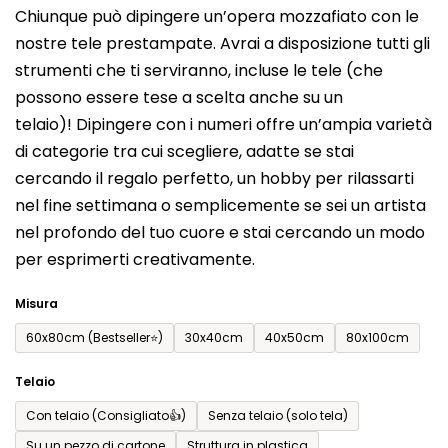
Chiunque può dipingere un’opera mozzafiato con le
prodotto
nostre tele prestampate. Avrai a disposizione tutti gli
è
strumenti che ti serviranno, incluse le tele (che
0,0
possono essere tese a scelta anche su un
su
telaio)! Dipingere con i numeri offre un’ampia varietà
5
di categorie tra cui scegliere, adatte se stai
stelle.
cercando il regalo perfetto, un hobby per rilassarti
nel fine settimana o semplicemente se sei un artista
nel profondo del tuo cuore e stai cercando un modo
per esprimerti creativamente.
Misura
60x80cm (Bestseller⭐)
30x40cm
40x50cm
80x100cm
Telaio
Con telaio (Consigliato👍)
Senza telaio (solo tela)
Su un pezzo di cartone
Struttura in plastica