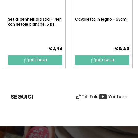
Set di pennelli artistici – Neri
Cavalletto in legno - 68cm
con setole bianche, 5 pz.
€2,49
€19,99
DETTAGLI
DETTAGLI
P
I
È
SEGUICI
Tik Tok
Youtube
D
I
P
A
G
I