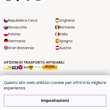
Repubblica Ceca
Ungheria
Slovacchia
Romania
Polonia
Italia
Germania
Spagna
Gran Bretannia
Austria
OPZIONI DI TRASPORTO AFFIDABILI
OPZIONI DI PAGAMENTO SICURE
Questo sito web utilizza i cookie per offrirvi la migliore
esperienza.
Copyright 2026
Dipingilo.it
. Tutti i diritti riservati.
Impostazioni
Creato da Shoptet Premium
|
Upravilo
FV STUDIO