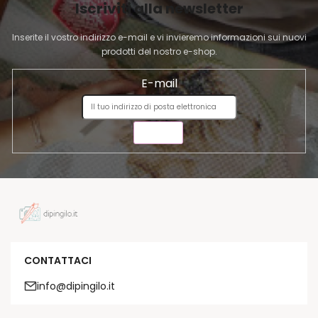
Iscriviti alla newsletter
N
A
Inserite il vostro indirizzo e-mail e vi invieremo informazioni sui nuovi
prodotti del nostro e-shop.
E-mail
INVIA
CONTATTACI
info@dipingilo.it