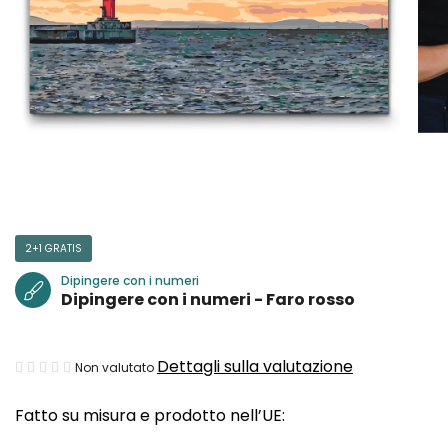
2+1 GRATIS
Dipingere con i numeri
Dipingere con i numeri - Faro rosso
La
Dettagli sulla valutazione
Non valutato
valutazione
Fatto su misura e prodotto nell’UE:
media
del