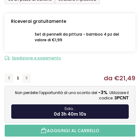
Riceverai gratuitamente
Set di pennelli da pittura - bamboo 4 pz del
valore di €1,99
Spedizione e pagamento
da
€21,49
Mi
-3%
Non perdete l'opportunità di uno sconto del
. Utilizzare il
codice:
3PCNT
Solo...
0d 3h 40m 9s
AGGIUNGI AL CARRELLO