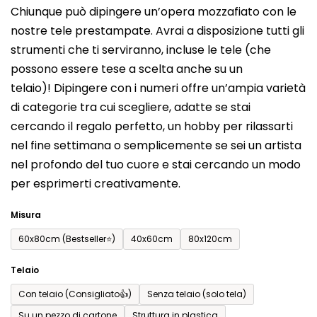
Chiunque può dipingere un’opera mozzafiato con le
prodotto
nostre tele prestampate. Avrai a disposizione tutti gli
è
strumenti che ti serviranno, incluse le tele (che
0,0
possono essere tese a scelta anche su un
su
telaio)! Dipingere con i numeri offre un’ampia varietà
5
di categorie tra cui scegliere, adatte se stai
stelle.
cercando il regalo perfetto, un hobby per rilassarti
nel fine settimana o semplicemente se sei un artista
nel profondo del tuo cuore e stai cercando un modo
per esprimerti creativamente.
Misura
60x80cm (Bestseller⭐)
40x60cm
80x120cm
Telaio
Con telaio (Consigliato👍)
Senza telaio (solo tela)
Su un pezzo di cartone
Struttura in plastica