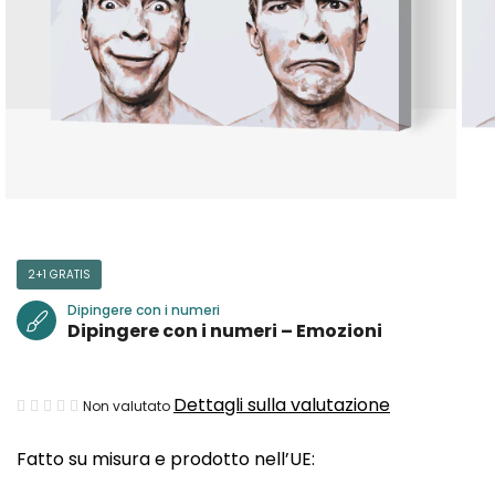
2+1 GRATIS
Dipingere con i numeri
Dipingere con i numeri – Emozioni
La
Dettagli sulla valutazione
Non valutato
valutazione
Fatto su misura e prodotto nell’UE:
media
del