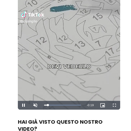
Remaining
-
0:19
Loaded
:
Pause
Unmute
Picture-
Fullscreen
100.00%
in-
Picture
Time
HAI GIÀ VISTO QUESTO NOSTRO
VIDEO?