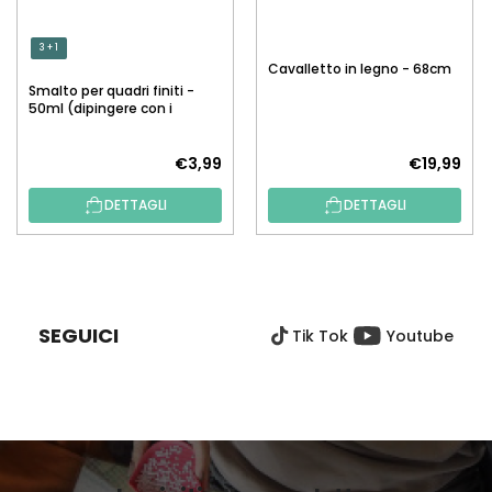
3 + 1
Cavalletto in legno - 68cm
Smalto per quadri finiti -
50ml (dipingere con i
numeri)
€3,99
€19,99
DETTAGLI
DETTAGLI
P
I
È
SEGUICI
Tik Tok
Youtube
D
I
P
A
G
I