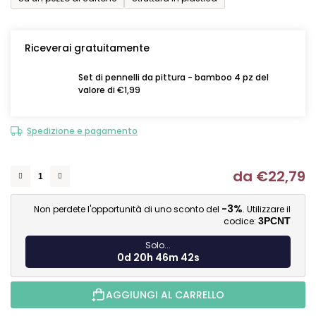
Riceverai gratuitamente
Set di pennelli da pittura - bamboo 4 pz del
valore di €1,99
Spedizione e pagamento
da
€22,79
Mi
-3%
Non perdete l'opportunità di uno sconto del
. Utilizzare il
codice:
3PCNT
Solo...
0d 20h 46m 41s
AGGIUNGI AL CARRELLO