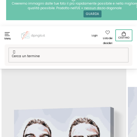
Passa
Creeremo immagini dalle tue foto il più rapidamente possibile e nella miglior
qualità possibile. Prodotto nell'UE = nessun dazio doganale
al
GUARDA
contenuto
Login
CESTINO
Lista dei
Menu
desideri
Casa
/
Tecniche
/
Dipingere con i numeri
/
Dipingere con i
numeri – Emozioni