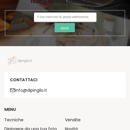
Iscriviti alla newsletter
N
A
INVIA
CONTATTACI
info@dipingilo.it
MENU
Tecniche
Vendite
Dipingere da una tua foto
Novità