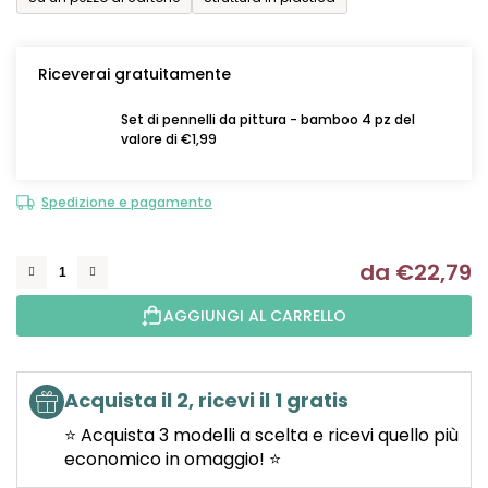
Riceverai gratuitamente
Set di pennelli da pittura - bamboo 4 pz del
valore di €1,99
Spedizione e pagamento
da
€22,79
Mi
AGGIUNGI AL CARRELLO
Acquista il 2, ricevi il 1 gratis
⭐ Acquista 3 modelli a scelta e ricevi quello più
economico in omaggio! ⭐