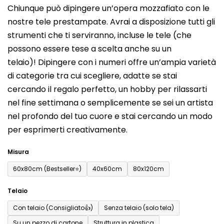
Chiunque può dipingere un’opera mozzafiato con le
prodotto
nostre tele prestampate. Avrai a disposizione tutti gli
è
strumenti che ti serviranno, incluse le tele (che
0,0
possono essere tese a scelta anche su un
su
telaio)! Dipingere con i numeri offre un’ampia varietà
5
di categorie tra cui scegliere, adatte se stai
stelle.
cercando il regalo perfetto, un hobby per rilassarti
nel fine settimana o semplicemente se sei un artista
nel profondo del tuo cuore e stai cercando un modo
per esprimerti creativamente.
Misura
60x80cm (Bestseller⭐)
40x60cm
80x120cm
Telaio
Con telaio (Consigliato👍)
Senza telaio (solo tela)
Su un pezzo di cartone
Struttura in plastica