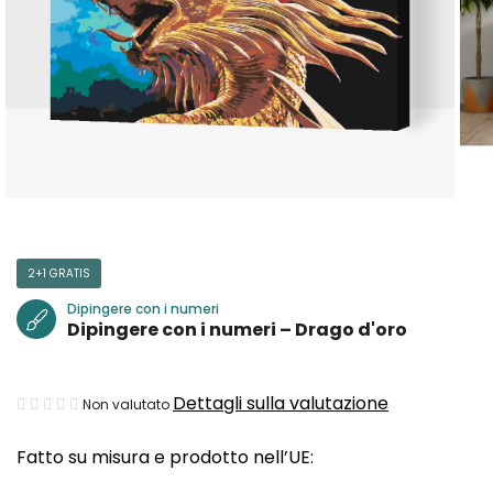
2+1 GRATIS
Dipingere con i numeri
Dipingere con i numeri – Drago d'oro
La
Dettagli sulla valutazione
Non valutato
valutazione
Fatto su misura e prodotto nell’UE:
media
del