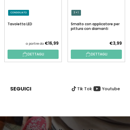
CONSIGLIATO
3 + 1
Tavoletta LED
Smalto con applicatore per
pittura con diamanti
€16,99
€3,99
a partire da
DETTAGLI
DETTAGLI
P
I
È
SEGUICI
Tik Tok
Youtube
D
I
P
A
G
I