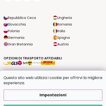
Repubblica Ceca
Ungheria
Slovacchia
Romania
Polonia
Italia
Germania
Spagna
Gran Bretannia
Austria
OPZIONI DI TRASPORTO AFFIDABILI
OPZIONI DI PAGAMENTO SICURE
Questo sito web utilizza i cookie per offrirvi la migliore
esperienza.
Copyright 2026
Dipingilo.it
. Tutti i diritti riservati.
Impostazioni
Creato da Shoptet Premium
|
Upravilo
FV STUDIO