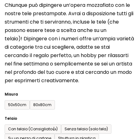
Chiunque può dipingere un’opera mozzafiato con le
prodotto
nostre tele prestampate. Avrai a disposizione tutti gli
è
strumenti che ti serviranno, incluse le tele (che
0,0
possono essere tese a scelta anche su un
su
telaio)! Dipingere con i numeri offre un’ampia varietà
5
di categorie tra cui scegliere, adatte se stai
stelle.
cercando il regalo perfetto, un hobby per rilassarti
nel fine settimana o semplicemente se sei un artista
nel profondo del tuo cuore e stai cercando un modo
per esprimerti creativamente.
Misura
50x50cm
80x80cm
Telaio
Con telaio (Consigliato👍)
Senza telaio (solo tela)
Su un pezzo di cartone
Struttura in plastica