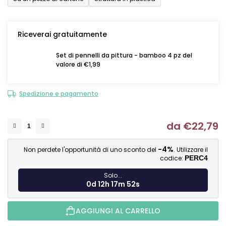
Riceverai gratuitamente
Set di pennelli da pittura - bamboo 4 pz del
valore di €1,99
Spedizione e pagamento
da
€22,79
Mi
-4%
Non perdete l'opportunità di uno sconto del
. Utilizzare il
codice:
PERC4
Solo...
0d 12h 17m 51s
AGGIUNGI AL CARRELLO