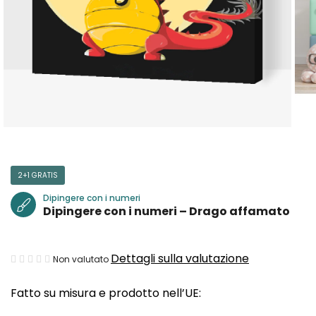
2+1 GRATIS
Dipingere con i numeri
Dipingere con i numeri – Drago affamato
La
Dettagli sulla valutazione
Non valutato
valutazione
Fatto su misura e prodotto nell’UE:
media
del