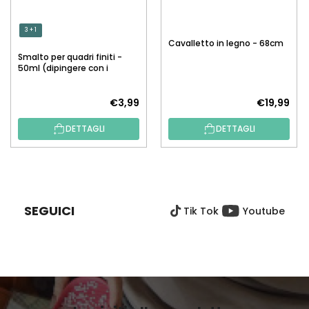
3 + 1
Cavalletto in legno - 68cm
Smalto per quadri finiti -
50ml (dipingere con i
numeri)
€3,99
€19,99
DETTAGLI
DETTAGLI
P
I
È
SEGUICI
Tik Tok
Youtube
D
I
P
A
G
I