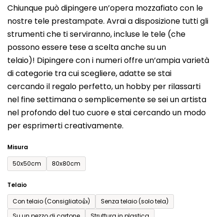
Chiunque può dipingere un’opera mozzafiato con le
prodotto
nostre tele prestampate. Avrai a disposizione tutti gli
è
strumenti che ti serviranno, incluse le tele (che
0,0
possono essere tese a scelta anche su un
su
telaio)! Dipingere con i numeri offre un’ampia varietà
5
di categorie tra cui scegliere, adatte se stai
stelle.
cercando il regalo perfetto, un hobby per rilassarti
nel fine settimana o semplicemente se sei un artista
nel profondo del tuo cuore e stai cercando un modo
per esprimerti creativamente.
Misura
50x50cm
80x80cm
Telaio
Con telaio (Consigliato👍)
Senza telaio (solo tela)
Su un pezzo di cartone
Struttura in plastica