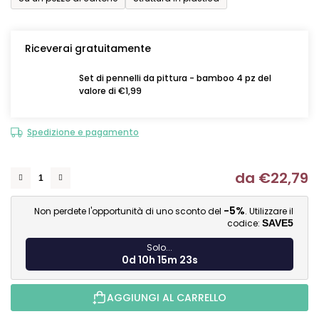
Riceverai gratuitamente
Set di pennelli da pittura - bamboo 4 pz del
valore di €1,99
Spedizione e pagamento
da
€22,79
Mi
-5%
Non perdete l'opportunità di uno sconto del
. Utilizzare il
codice:
SAVE5
Solo...
0d 10h 15m 22s
AGGIUNGI AL CARRELLO