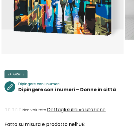
2+1 GRATIS
Dipingere con i numeri
Dipingere con i numeri – Donne in città
La
Dettagli sulla valutazione
Non valutato
valutazione
Fatto su misura e prodotto nell’UE:
media
del