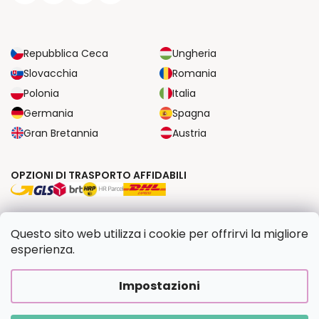
Repubblica Ceca
Ungheria
Slovacchia
Romania
Polonia
Italia
Germania
Spagna
Gran Bretannia
Austria
OPZIONI DI TRASPORTO AFFIDABILI
OPZIONI DI PAGAMENTO SICURE
Questo sito web utilizza i cookie per offrirvi la migliore
esperienza.
Copyright 2026
Dipingilo.it
. Tutti i diritti riservati.
Impostazioni
Creato da Shoptet Premium
|
Upravilo
FV STUDIO