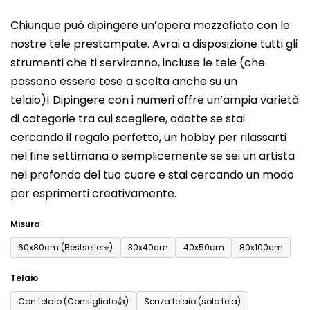
del
Chiunque può dipingere un’opera mozzafiato con le
prodotto
nostre tele prestampate. Avrai a disposizione tutti gli
è
strumenti che ti serviranno, incluse le tele (che
0,0
possono essere tese a scelta anche su un
su
telaio)! Dipingere con i numeri offre un’ampia varietà
5
di categorie tra cui scegliere, adatte se stai
stelle.
cercando il regalo perfetto, un hobby per rilassarti
nel fine settimana o semplicemente se sei un artista
nel profondo del tuo cuore e stai cercando un modo
per esprimerti creativamente.
Misura
60x80cm (Bestseller⭐)
30x40cm
40x50cm
80x100cm
Telaio
Con telaio (Consigliato👍)
Senza telaio (solo tela)