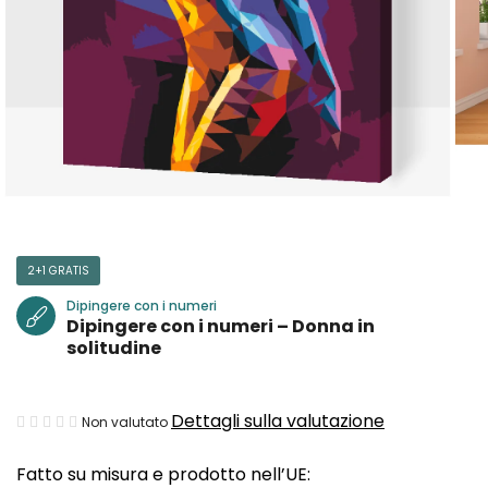
2+1 GRATIS
Dipingere con i numeri
Dipingere con i numeri – Donna in
solitudine
La
Dettagli sulla valutazione
Non valutato
valutazione
Fatto su misura e prodotto nell’UE:
media