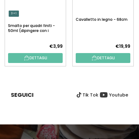
3 + 1
Cavalletto in legno - 68cm
Smalto per quadri finiti -
50ml (dipingere con i
numeri)
€3,99
€19,99
DETTAGLI
DETTAGLI
P
I
È
SEGUICI
Tik Tok
Youtube
D
I
P
A
G
I