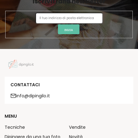
Iscriviti alla newsletter
N
A
INVIA
CONTATTACI
info@dipingilo.it
MENU
Tecniche
Vendite
Dipingere da una tua foto
Novità