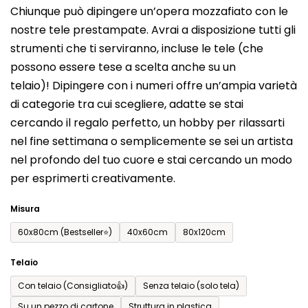
Chiunque può dipingere un’opera mozzafiato con le
prodotto
nostre tele prestampate. Avrai a disposizione tutti gli
è
strumenti che ti serviranno, incluse le tele (che
0,0
possono essere tese a scelta anche su un
su
telaio)! Dipingere con i numeri offre un’ampia varietà
5
di categorie tra cui scegliere, adatte se stai
stelle.
cercando il regalo perfetto, un hobby per rilassarti
nel fine settimana o semplicemente se sei un artista
nel profondo del tuo cuore e stai cercando un modo
per esprimerti creativamente.
Misura
60x80cm (Bestseller⭐)
40x60cm
80x120cm
Telaio
Con telaio (Consigliato👍)
Senza telaio (solo tela)
Su un pezzo di cartone
Struttura in plastica