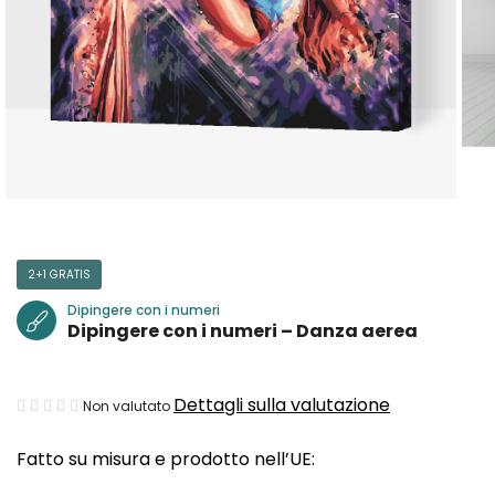
2+1 GRATIS
Dipingere con i numeri
Dipingere con i numeri – Danza aerea
La
Dettagli sulla valutazione
Non valutato
valutazione
Fatto su misura e prodotto nell’UE:
media
del