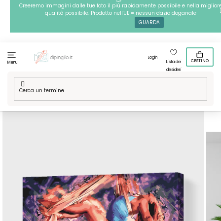
Passa
Creeremo immagini dalle tue foto il più rapidamente possibile e nella miglior
qualità possibile. Prodotto nell'UE = nessun dazio doganale
al
GUARDA
contenuto
Login
CESTINO
Lista dei
Menu
desideri
Casa
/
Tecniche
/
Dipingere con i numeri
/
Dipingere con i
numeri – Danza aerea