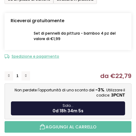
Riceverai gratuitamente
Set di pennelli da pittura - bamboo 4 pz del
valore di €1,99
Spedizione e pagamento
da
€22,79
Mi
-3%
Non perdete l'opportunità di uno sconto del
. Utilizzare il
codice:
3PCNT
Solo...
0d 18h 34m 4s
AGGIUNGI AL CARRELLO