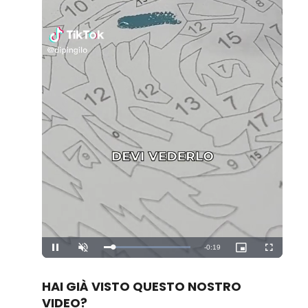
Remaining
-
0:19
Loaded
:
Pause
Unmute
Picture-
Fullscreen
100.00%
in-
Picture
Time
HAI GIÀ VISTO QUESTO NOSTRO
VIDEO?