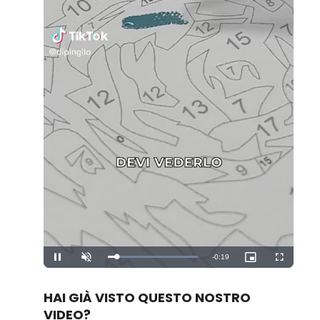
Remaining
-
0:19
Loaded
:
Pause
Unmute
Picture-
Fullscreen
100.00%
in-
Picture
Time
HAI GIÀ VISTO QUESTO NOSTRO
VIDEO?