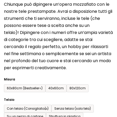
Chiunque può dipingere un’opera mozzafiato con le
prodotto
nostre tele prestampate. Avrai a disposizione tutti gli
è
strumenti che ti serviranno, incluse le tele (che
0,0
possono essere tese a scelta anche su un
su
telaio)! Dipingere con i numeri offre un’ampia varietà
5
di categorie tra cui scegliere, adatte se stai
stelle.
cercando il regalo perfetto, un hobby per rilassarti
nel fine settimana o semplicemente se sei un artista
nel profondo del tuo cuore e stai cercando un modo
per esprimerti creativamente.
Misura
60x80cm (Bestseller⭐)
40x60cm
80x120cm
Telaio
Con telaio (Consigliato👍)
Senza telaio (solo tela)
Su un pezzo di cartone
Struttura in plastica