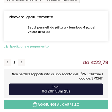
Riceverai gratuitamente
Set di pennelli da pittura - bamboo 4 pz del
valore di €1,99
Spedizione e pagamento
da
€22,79
Mi
-3%
Non perdete l'opportunità di uno sconto del
. Utilizzare il
codice:
3PCNT
Solo...
0d 20h 58m 25s
AGGIUNGI AL CARRELLO