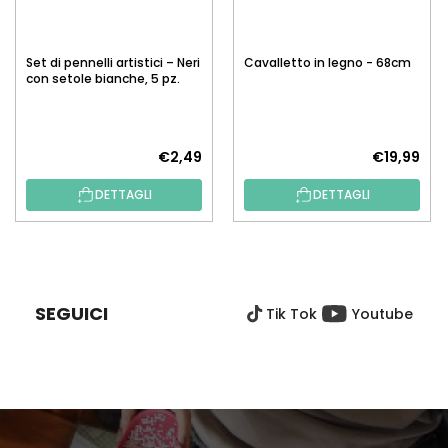
Set di pennelli artistici – Neri
Cavalletto in legno - 68cm
con setole bianche, 5 pz.
€2,49
€19,99
DETTAGLI
DETTAGLI
P
I
È
SEGUICI
Tik Tok
Youtube
D
I
P
A
G
I