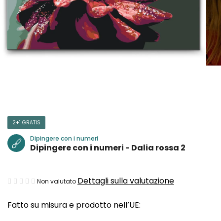
2+1 GRATIS
Dipingere con i numeri
Dipingere con i numeri - Dalia rossa 2
La
Dettagli sulla valutazione
Non valutato
valutazione
Fatto su misura e prodotto nell’UE:
media
del