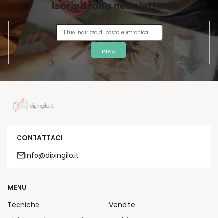
Iscriviti alla newsletter
N
A
INVIA
CONTATTACI
info@dipingilo.it
MENU
Tecniche
Vendite