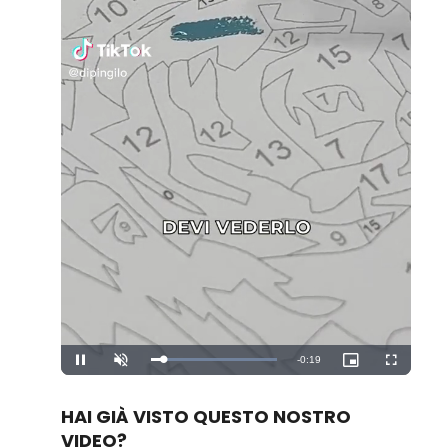
Remaining
-
0:19
Loaded
:
Pause
Unmute
Picture-
Fullscreen
100.00%
in-
Picture
Time
HAI GIÀ VISTO QUESTO NOSTRO
VIDEO?