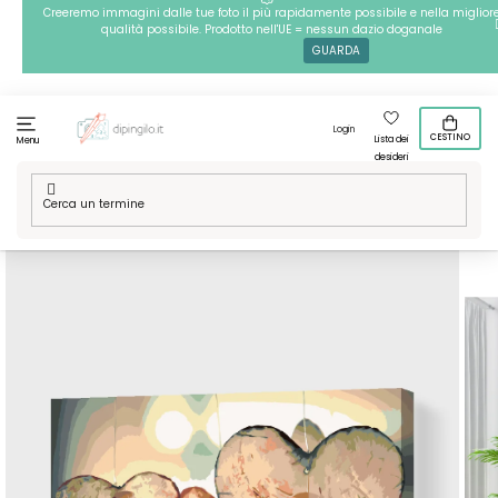
Passa
Creeremo immagini dalle tue foto il più rapidamente possibile e nella miglior
qualità possibile. Prodotto nell'UE = nessun dazio doganale
al
GUARDA
contenuto
Login
CESTINO
Lista dei
Menu
desideri
Casa
/
Tecniche
/
Dipingere con i numeri
/
Dipingere con i
numeri – Cuori