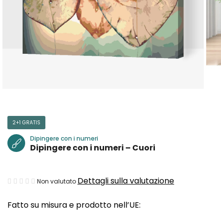
2+1 GRATIS
Dipingere con i numeri
Dipingere con i numeri – Cuori
La
Dettagli sulla valutazione
Non valutato
valutazione
Fatto su misura e prodotto nell’UE:
media
del