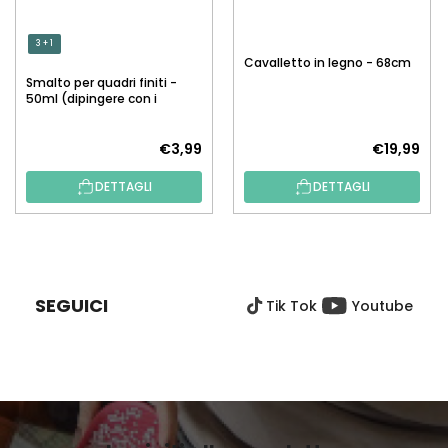
3 + 1
Cavalletto in legno - 68cm
Smalto per quadri finiti -
50ml (dipingere con i
numeri)
€3,99
€19,99
DETTAGLI
DETTAGLI
P
I
È
SEGUICI
Tik Tok
Youtube
D
I
P
A
G
I