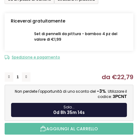
Riceverai gratuitamente
Set di pennelli da pittura - bamboo 4 pz del
valore di €1,99
Spedizione e pagamento
da
€22,79
Mi
-3%
Non perdete l'opportunità di uno sconto del
. Utilizzare il
codice:
3PCNT
Solo...
0d 8h 35m 13s
AGGIUNGI AL CARRELLO