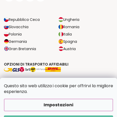
Repubblica Ceca
Ungheria
Slovacchia
Romania
Polonia
Italia
Germania
Spagna
Gran Bretannia
Austria
OPZIONI DI TRASPORTO AFFIDABILI
OPZIONI DI PAGAMENTO SICURE
Questo sito web utilizza i cookie per offrirvi la migliore
esperienza.
Copyright 2026
Dipingilo.it
. Tutti i diritti riservati.
Impostazioni
Creato da Shoptet Premium
|
Upravilo
FV STUDIO