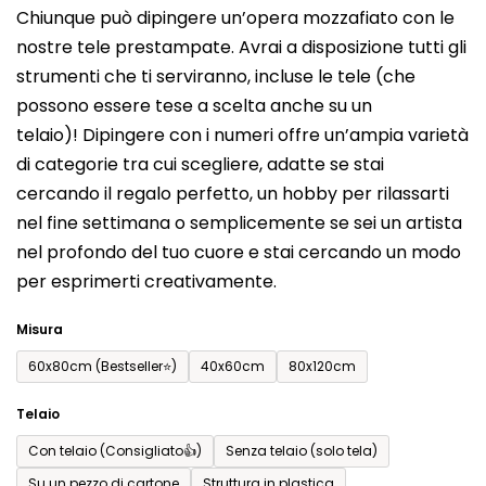
Chiunque può dipingere un’opera mozzafiato con le
prodotto
nostre tele prestampate. Avrai a disposizione tutti gli
è
strumenti che ti serviranno, incluse le tele (che
0,0
possono essere tese a scelta anche su un
su
telaio)! Dipingere con i numeri offre un’ampia varietà
5
di categorie tra cui scegliere, adatte se stai
stelle.
cercando il regalo perfetto, un hobby per rilassarti
nel fine settimana o semplicemente se sei un artista
nel profondo del tuo cuore e stai cercando un modo
per esprimerti creativamente.
Misura
60x80cm (Bestseller⭐)
40x60cm
80x120cm
Telaio
Con telaio (Consigliato👍)
Senza telaio (solo tela)
Su un pezzo di cartone
Struttura in plastica