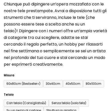
Chiunque può dipingere un’opera mozzafiato con le
prodotto
nostre tele prestampate. Avrai a disposizione tutti gli
è
strumenti che ti serviranno, incluse le tele (che
0,0
possono essere tese a scelta anche su un
su
telaio)! Dipingere con i numeri offre un’ampia varietà
5
di categorie tra cui scegliere, adatte se stai
stelle.
cercando il regalo perfetto, un hobby per rilassarti
nel fine settimana o semplicemente se sei un artista
nel profondo del tuo cuore e stai cercando un modo
per esprimerti creativamente.
Misura
60x80cm (Bestseller⭐)
30x40cm
40x50cm
80x100cm
Telaio
Con telaio (Consigliato👍)
Senza telaio (solo tela)
Su un pezzo di cartone
Struttura in plastica