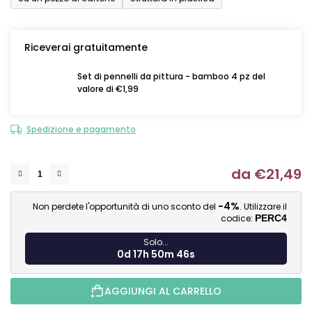
Riceverai gratuitamente
Set di pennelli da pittura - bamboo 4 pz del
valore di €1,99
Spedizione e pagamento
da
€21,49
Mi
-4%
Non perdete l'opportunità di uno sconto del
. Utilizzare il
codice:
PERC4
Solo...
0d 17h 50m 45s
AGGIUNGI AL CARRELLO