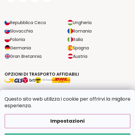
Repubblica Ceca
Ungheria
Slovacchia
Romania
Polonia
Italia
Germania
Spagna
Gran Bretannia
Austria
OPZIONI DI TRASPORTO AFFIDABILI
OPZIONI DI PAGAMENTO SICURE
Questo sito web utilizza i cookie per offrirvi la migliore
esperienza.
Copyright 2026
Dipingilo.it
. Tutti i diritti riservati.
Impostazioni
Creato da Shoptet Premium
|
Upravilo
FV STUDIO