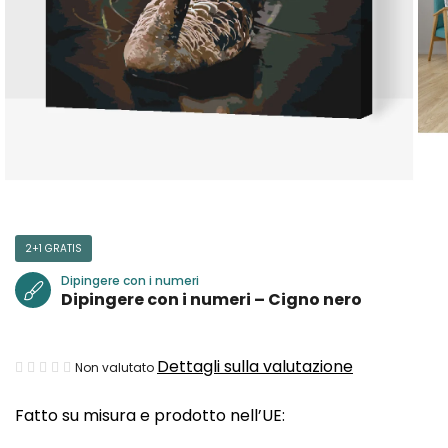
2+1 GRATIS
Dipingere con i numeri
Dipingere con i numeri – Cigno nero
La
Dettagli sulla valutazione
Non valutato
valutazione
Fatto su misura e prodotto nell’UE:
media
del