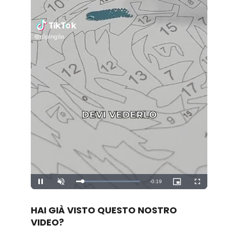
Remaining
-
0:19
Loaded
:
Pause
Unmute
Picture-
Fullscreen
100.00%
in-
Picture
Time
HAI GIÀ VISTO QUESTO NOSTRO
VIDEO?