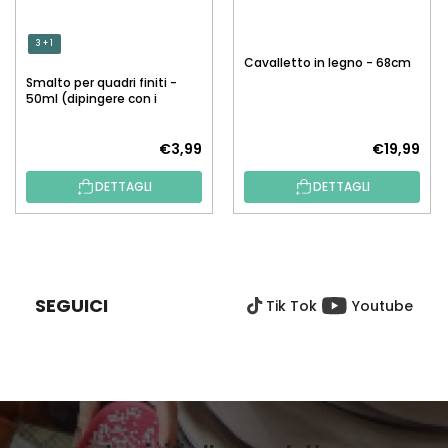
3 + 1
Cavalletto in legno - 68cm
Smalto per quadri finiti -
50ml (dipingere con i
numeri)
€3,99
€19,99
DETTAGLI
DETTAGLI
P
I
È
SEGUICI
Tik Tok
Youtube
D
I
P
A
G
I