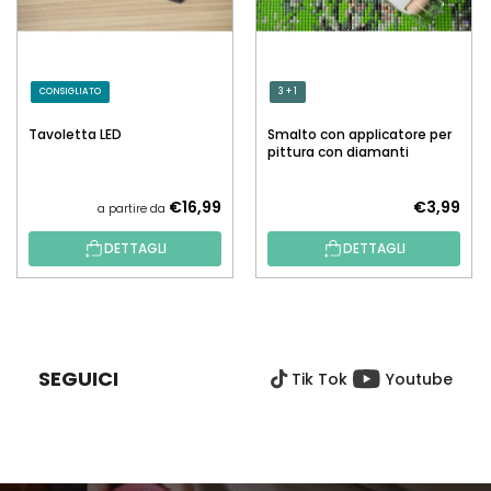
CONSIGLIATO
3 + 1
Tavoletta LED
Smalto con applicatore per
pittura con diamanti
€16,99
€3,99
a partire da
DETTAGLI
DETTAGLI
P
I
È
SEGUICI
Tik Tok
Youtube
D
I
P
A
G