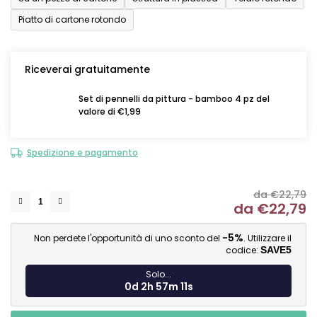
Piatto di cartone rotondo
Riceverai gratuitamente
Set di pennelli da pittura - bamboo 4 pz del
valore di €1,99
Spedizione e pagamento
da €22,79
da
€22,79
Mi
-5%
Non perdete l'opportunità di uno sconto del
. Utilizzare il
codice:
SAVE5
Solo...
0d 2h 57m 10s