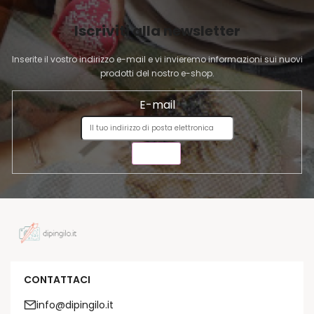
I
Iscriviti alla newsletter
N
A
Inserite il vostro indirizzo e-mail e vi invieremo informazioni sui nuovi
prodotti del nostro e-shop.
E-mail
INVIA
CONTATTACI
info@dipingilo.it