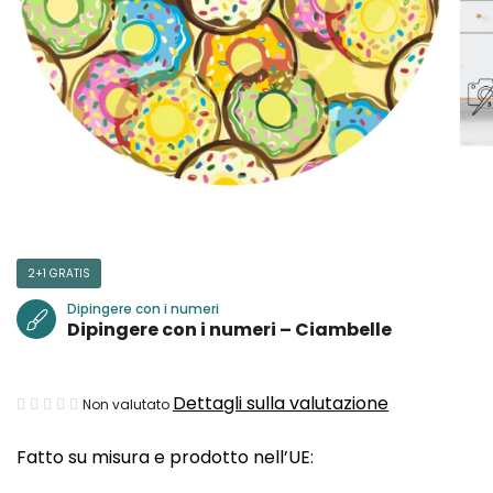
2+1 GRATIS
Dipingere con i numeri
Dipingere con i numeri – Ciambelle
La
Dettagli sulla valutazione
Non valutato
valutazione
Fatto su misura e prodotto nell’UE:
media
del