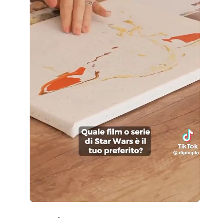
Loaded
:
Unmute
96.17%