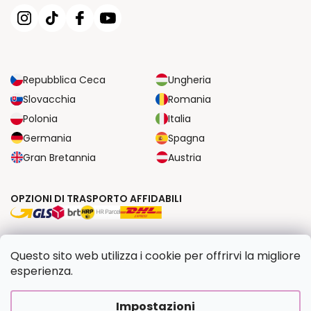
Repubblica Ceca
Ungheria
Slovacchia
Romania
Polonia
Italia
Germania
Spagna
Gran Bretannia
Austria
OPZIONI DI TRASPORTO AFFIDABILI
OPZIONI DI PAGAMENTO SICURE
Questo sito web utilizza i cookie per offrirvi la migliore
esperienza.
Copyright 2026
Dipingilo.it
. Tutti i diritti riservati.
Impostazioni