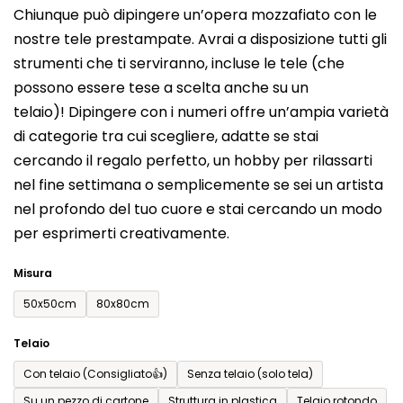
Chiunque può dipingere un’opera mozzafiato con le
prodotto
nostre tele prestampate. Avrai a disposizione tutti gli
è
strumenti che ti serviranno, incluse le tele (che
0,0
possono essere tese a scelta anche su un
su
telaio)! Dipingere con i numeri offre un’ampia varietà
5
di categorie tra cui scegliere, adatte se stai
stelle.
cercando il regalo perfetto, un hobby per rilassarti
nel fine settimana o semplicemente se sei un artista
nel profondo del tuo cuore e stai cercando un modo
per esprimerti creativamente.
Misura
50x50cm
80x80cm
Telaio
Con telaio (Consigliato👍)
Senza telaio (solo tela)
Su un pezzo di cartone
Struttura in plastica
Telaio rotondo