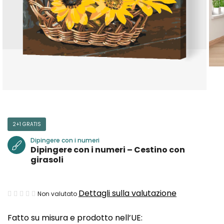
2+1 GRATIS
Dipingere con i numeri
Dipingere con i numeri – Cestino con
girasoli
La
Dettagli sulla valutazione
Non valutato
valutazione
Fatto su misura e prodotto nell’UE:
media