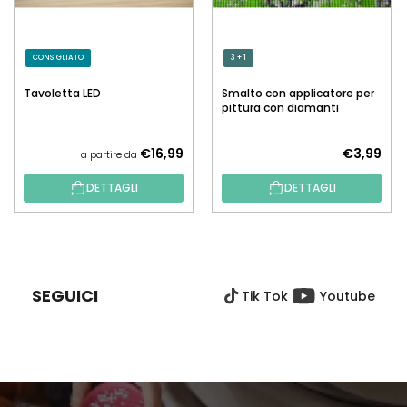
CONSIGLIATO
3 + 1
Tavoletta LED
Smalto con applicatore per
pittura con diamanti
€16,99
€3,99
a partire da
DETTAGLI
DETTAGLI
P
I
È
SEGUICI
Tik Tok
Youtube
D
I
P
A
G