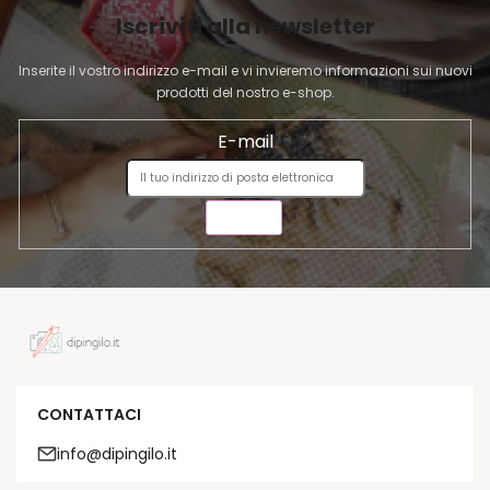
I
Iscriviti alla newsletter
N
A
Inserite il vostro indirizzo e-mail e vi invieremo informazioni sui nuovi
prodotti del nostro e-shop.
E-mail
INVIA
CONTATTACI
info@dipingilo.it