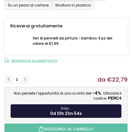
Su un pezzo di cartone
Struttura in plastica
Riceverai gratuitamente
Set di pennelli da pittura - bamboo 4 pz del
valore di €1,99
Spedizione e pagamento
da
€22,79
Mi
-4%
Non perdete l'opportunità di uno sconto del
. Utilizzare il
codice:
PERC4
Solo...
0d 10h 21m 54s
AGGIUNGI AL CARRELLO