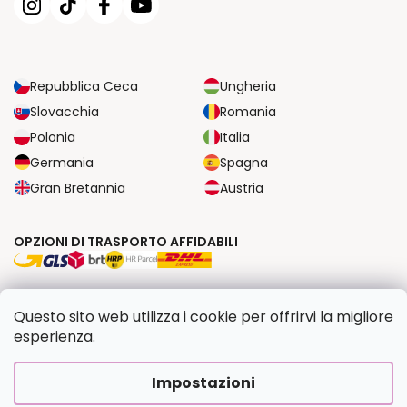
Repubblica Ceca
Ungheria
Slovacchia
Romania
Polonia
Italia
Germania
Spagna
Gran Bretannia
Austria
OPZIONI DI TRASPORTO AFFIDABILI
OPZIONI DI PAGAMENTO SICURE
Questo sito web utilizza i cookie per offrirvi la migliore
esperienza.
Copyright 2026
Dipingilo.it
. Tutti i diritti riservati.
Impostazioni
Creato da Shoptet Premium
|
Upravilo
FV STUDIO