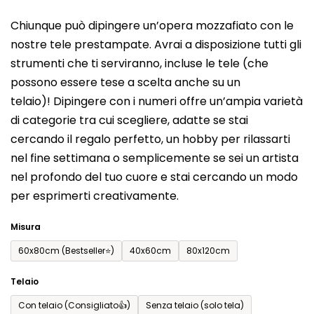
del
Chiunque può dipingere un’opera mozzafiato con le
prodotto
nostre tele prestampate. Avrai a disposizione tutti gli
è
strumenti che ti serviranno, incluse le tele (che
0,0
possono essere tese a scelta anche su un
su
telaio)! Dipingere con i numeri offre un’ampia varietà
5
di categorie tra cui scegliere, adatte se stai
stelle.
cercando il regalo perfetto, un hobby per rilassarti
nel fine settimana o semplicemente se sei un artista
nel profondo del tuo cuore e stai cercando un modo
per esprimerti creativamente.
Misura
60x80cm (Bestseller⭐)
40x60cm
80x120cm
Telaio
Con telaio (Consigliato👍)
Senza telaio (solo tela)