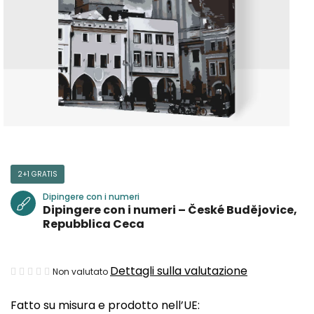
2+1 GRATIS
Dipingere con i numeri
Dipingere con i numeri – České Budějovice,
Repubblica Ceca
La
Dettagli sulla valutazione
Non valutato
valutazione
Fatto su misura e prodotto nell’UE:
media