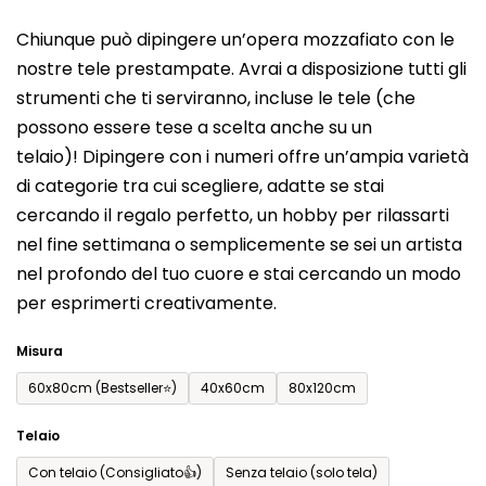
del
Chiunque può dipingere un’opera mozzafiato con le
prodotto
nostre tele prestampate. Avrai a disposizione tutti gli
è
strumenti che ti serviranno, incluse le tele (che
0,0
possono essere tese a scelta anche su un
su
telaio)! Dipingere con i numeri offre un’ampia varietà
5
di categorie tra cui scegliere, adatte se stai
stelle.
cercando il regalo perfetto, un hobby per rilassarti
nel fine settimana o semplicemente se sei un artista
nel profondo del tuo cuore e stai cercando un modo
per esprimerti creativamente.
Misura
60x80cm (Bestseller⭐)
40x60cm
80x120cm
Telaio
Con telaio (Consigliato👍)
Senza telaio (solo tela)