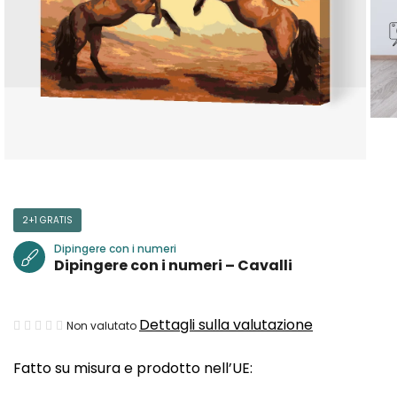
2+1 GRATIS
Dipingere con i numeri
Dipingere con i numeri – Cavalli
La
Dettagli sulla valutazione
Non valutato
valutazione
Fatto su misura e prodotto nell’UE:
media
del