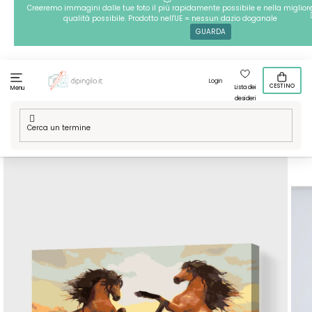
Passa
Creeremo immagini dalle tue foto il più rapidamente possibile e nella miglior
qualità possibile. Prodotto nell'UE = nessun dazio doganale
al
GUARDA
contenuto
Login
CESTINO
Lista dei
Menu
desideri
Casa
/
Tecniche
/
Dipingere con i numeri
/
Dipingere con i
numeri – Cavalli