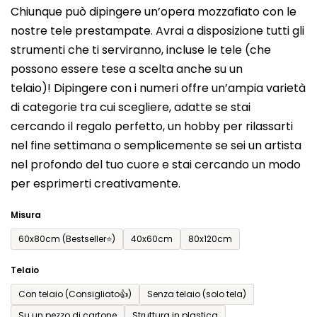
Chiunque può dipingere un’opera mozzafiato con le
prodotto
nostre tele prestampate. Avrai a disposizione tutti gli
è
strumenti che ti serviranno, incluse le tele (che
0,0
possono essere tese a scelta anche su un
su
telaio)! Dipingere con i numeri offre un’ampia varietà
5
di categorie tra cui scegliere, adatte se stai
stelle.
cercando il regalo perfetto, un hobby per rilassarti
nel fine settimana o semplicemente se sei un artista
nel profondo del tuo cuore e stai cercando un modo
per esprimerti creativamente.
Misura
60x80cm (Bestseller⭐)
40x60cm
80x120cm
Telaio
Con telaio (Consigliato👍)
Senza telaio (solo tela)
Su un pezzo di cartone
Struttura in plastica