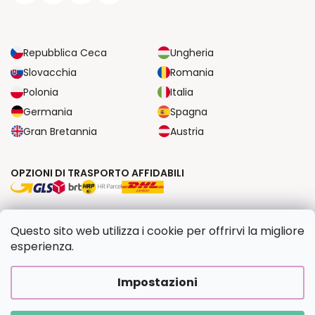
Repubblica Ceca
Ungheria
Slovacchia
Romania
Polonia
Italia
Germania
Spagna
Gran Bretannia
Austria
OPZIONI DI TRASPORTO AFFIDABILI
OPZIONI DI PAGAMENTO SICURE
Questo sito web utilizza i cookie per offrirvi la migliore
esperienza.
Copyright 2026
Dipingilo.it
. Tutti i diritti riservati.
Impostazioni
Creato da Shoptet Premium
|
Upravilo
FV STUDIO