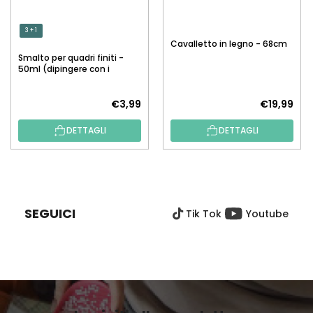
3 + 1
Cavalletto in legno - 68cm
Smalto per quadri finiti -
50ml (dipingere con i
numeri)
€3,99
€19,99
DETTAGLI
DETTAGLI
P
I
È
SEGUICI
Tik Tok
Youtube
D
I
P
A
G
I