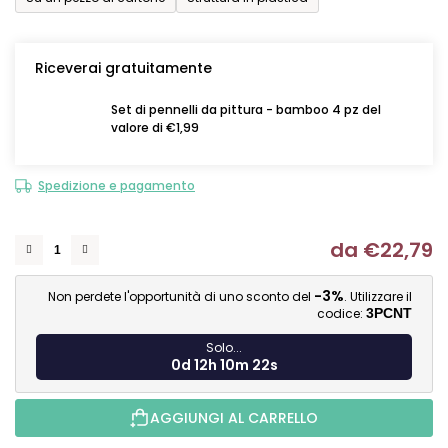
Riceverai gratuitamente
Set di pennelli da pittura - bamboo 4 pz del
valore di €1,99
Spedizione e pagamento
da
€22,79
Mi
-3%
Non perdete l'opportunità di uno sconto del
. Utilizzare il
codice:
3PCNT
Solo...
0d 12h 10m 21s
AGGIUNGI AL CARRELLO