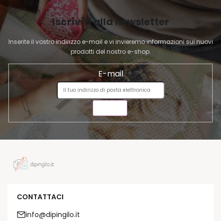
I
Iscriviti alla newsletter
N
A
Inserite il vostro indirizzo e-mail e vi invieremo informazioni sui nuovi
prodotti del nostro e-shop.
E-mail
INVIA
CONTATTACI
info@dipingilo.it