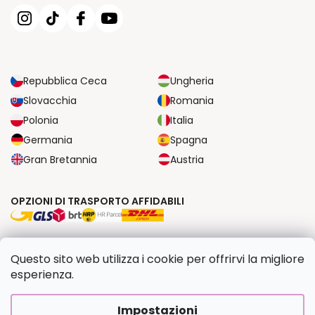
Repubblica Ceca
Ungheria
Slovacchia
Romania
Polonia
Italia
Germania
Spagna
Gran Bretannia
Austria
OPZIONI DI TRASPORTO AFFIDABILI
OPZIONI DI PAGAMENTO SICURE
Questo sito web utilizza i cookie per offrirvi la migliore
esperienza.
Copyright 2026
Dipingilo.it
. Tutti i diritti riservati.
Impostazioni