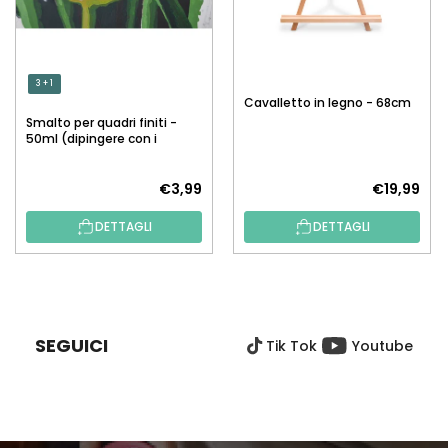
3 + 1
Cavalletto in legno - 68cm
Smalto per quadri finiti -
50ml (dipingere con i
numeri)
€3,99
€19,99
DETTAGLI
DETTAGLI
P
I
È
SEGUICI
Tik Tok
Youtube
D
I
P
A
G