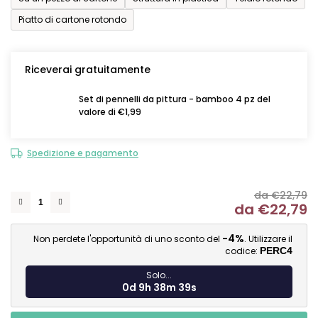
Piatto di cartone rotondo
Riceverai gratuitamente
Set di pennelli da pittura - bamboo 4 pz del
valore di €1,99
Spedizione e pagamento
da €22,79
da
€22,79
Mi
-4%
Non perdete l'opportunità di uno sconto del
. Utilizzare il
codice:
PERC4
Solo...
0d 9h 38m 38s