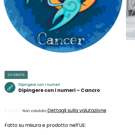
2+1 GRATIS
Dipingere con i numeri
Dipingere con i numeri – Cancro
La
Dettagli sulla valutazione
Non valutato
valutazione
Fatto su misura e prodotto nell’UE:
media
del