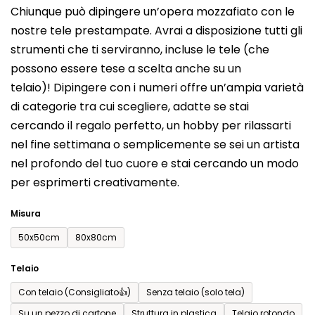
Chiunque può dipingere un’opera mozzafiato con le
prodotto
nostre tele prestampate. Avrai a disposizione tutti gli
è
strumenti che ti serviranno, incluse le tele (che
0,0
possono essere tese a scelta anche su un
su
telaio)! Dipingere con i numeri offre un’ampia varietà
5
di categorie tra cui scegliere, adatte se stai
stelle.
cercando il regalo perfetto, un hobby per rilassarti
nel fine settimana o semplicemente se sei un artista
nel profondo del tuo cuore e stai cercando un modo
per esprimerti creativamente.
Misura
50x50cm
80x80cm
Telaio
Con telaio (Consigliato👍)
Senza telaio (solo tela)
Su un pezzo di cartone
Struttura in plastica
Telaio rotondo