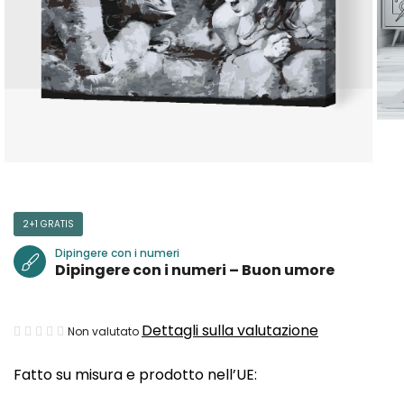
2+1 GRATIS
Dipingere con i numeri
Dipingere con i numeri – Buon umore
La
Dettagli sulla valutazione
Non valutato
valutazione
Fatto su misura e prodotto nell’UE:
media
del