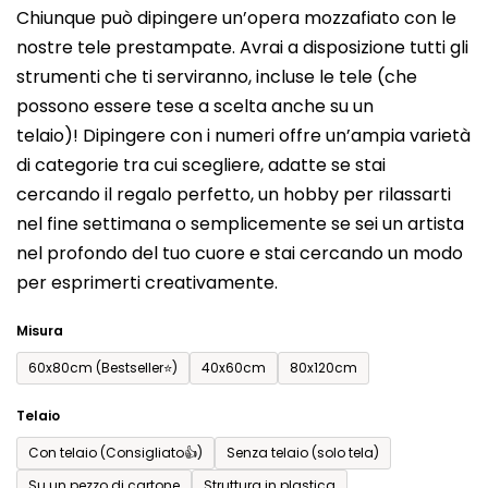
Chiunque può dipingere un’opera mozzafiato con le
prodotto
nostre tele prestampate. Avrai a disposizione tutti gli
è
strumenti che ti serviranno, incluse le tele (che
0,0
possono essere tese a scelta anche su un
su
telaio)! Dipingere con i numeri offre un’ampia varietà
5
di categorie tra cui scegliere, adatte se stai
stelle.
cercando il regalo perfetto, un hobby per rilassarti
nel fine settimana o semplicemente se sei un artista
nel profondo del tuo cuore e stai cercando un modo
per esprimerti creativamente.
Misura
60x80cm (Bestseller⭐)
40x60cm
80x120cm
Telaio
Con telaio (Consigliato👍)
Senza telaio (solo tela)
Su un pezzo di cartone
Struttura in plastica