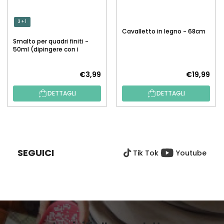
3 + 1
Cavalletto in legno - 68cm
Smalto per quadri finiti -
50ml (dipingere con i
numeri)
€3,99
€19,99
DETTAGLI
DETTAGLI
P
I
È
SEGUICI
Tik Tok
Youtube
D
I
P
A
G
I