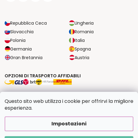
Repubblica Ceca
Ungheria
Slovacchia
Romania
Polonia
Italia
Germania
Spagna
Gran Bretannia
Austria
OPZIONI DI TRASPORTO AFFIDABILI
OPZIONI DI PAGAMENTO SICURE
Questo sito web utilizza i cookie per offrirvi la migliore
esperienza.
Copyright 2026
Dipingilo.it
. Tutti i diritti riservati.
Impostazioni
Creato da Shoptet Premium
|
Upravilo
FV STUDIO