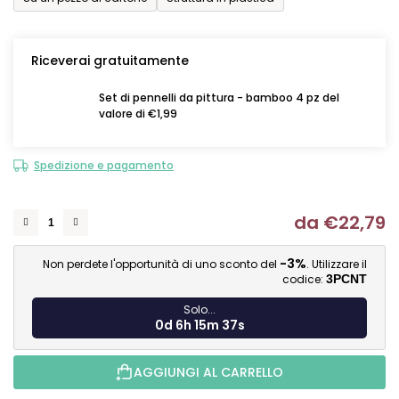
Riceverai gratuitamente
Set di pennelli da pittura - bamboo 4 pz del
valore di €1,99
Spedizione e pagamento
da
€22,79
Mi
-3%
Non perdete l'opportunità di uno sconto del
. Utilizzare il
codice:
3PCNT
Solo...
0d 6h 15m 36s
AGGIUNGI AL CARRELLO