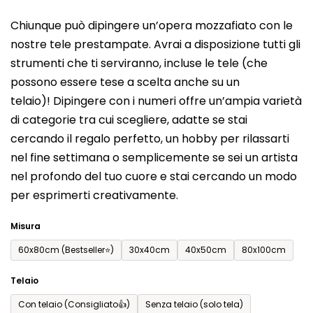
del
Chiunque può dipingere un’opera mozzafiato con le
prodotto
nostre tele prestampate. Avrai a disposizione tutti gli
è
strumenti che ti serviranno, incluse le tele (che
0,0
possono essere tese a scelta anche su un
su
telaio)! Dipingere con i numeri offre un’ampia varietà
5
di categorie tra cui scegliere, adatte se stai
stelle.
cercando il regalo perfetto, un hobby per rilassarti
nel fine settimana o semplicemente se sei un artista
nel profondo del tuo cuore e stai cercando un modo
per esprimerti creativamente.
Misura
60x80cm (Bestseller⭐)
30x40cm
40x50cm
80x100cm
Telaio
Con telaio (Consigliato👍)
Senza telaio (solo tela)