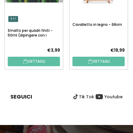
3 + 1
Cavalletto in legno - 68cm
Smalto per quadri finiti -
50ml (dipingere con i
numeri)
€3,99
€19,99
DETTAGLI
DETTAGLI
P
I
È
SEGUICI
Tik Tok
Youtube
D
I
P
A
G