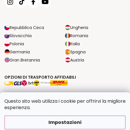
Repubblica Ceca
Ungheria
Slovacchia
Romania
Polonia
Italia
Germania
Spagna
Gran Bretannia
Austria
OPZIONI DI TRASPORTO AFFIDABILI
OPZIONI DI PAGAMENTO SICURE
Questo sito web utilizza i cookie per offrirvi la migliore
esperienza.
Copyright 2026
Dipingilo.it
. Tutti i diritti riservati.
Impostazioni
Creato da Shoptet Premium
|
Upravilo
FV STUDIO