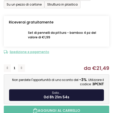
Su un pezzo di cartone
Struttura in plastica
Riceverai gratuitamente
Set di pennelli da pittura - bamboo 4 pz del
valore di €1,99
Spedizione e pagamento
da
€21,49
Mi
-3%
Non perdete l'opportunità di uno sconto del
. Utilizzare il
codice:
3PCNT
Solo...
0d 8h 21m 53s
AGGIUNGI AL CARRELLO