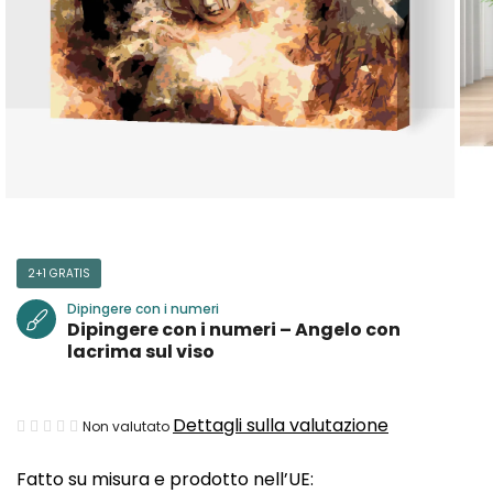
2+1 GRATIS
Dipingere con i numeri
Dipingere con i numeri – Angelo con
lacrima sul viso
La
Dettagli sulla valutazione
Non valutato
valutazione
Fatto su misura e prodotto nell’UE:
media