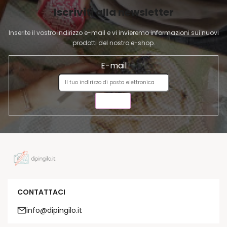
I
Iscriviti alla newsletter
N
A
Inserite il vostro indirizzo e-mail e vi invieremo informazioni sui nuovi
prodotti del nostro e-shop.
E-mail
INVIA
CONTATTACI
info@dipingilo.it