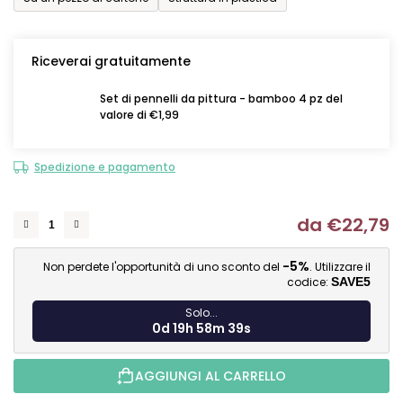
Riceverai gratuitamente
Set di pennelli da pittura - bamboo 4 pz del
valore di €1,99
Spedizione e pagamento
da
€22,79
Mi
-5%
Non perdete l'opportunità di uno sconto del
. Utilizzare il
codice:
SAVE5
Solo...
0d 19h 58m 39s
AGGIUNGI AL CARRELLO