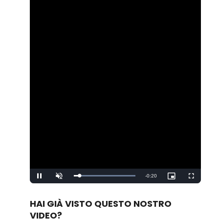
Remaining
-
0:20
Loaded
:
Pause
Unmute
Picture-
Fullscreen
100.00%
in-
Picture
Time
HAI GIÀ VISTO QUESTO NOSTRO
VIDEO?