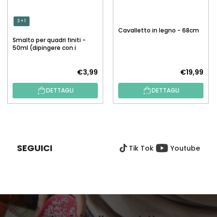
3 + 1
Cavalletto in legno - 68cm
Smalto per quadri finiti -
50ml (dipingere con i
numeri)
€3,99
€19,99
DETTAGLI
DETTAGLI
P
I
È
SEGUICI
Tik Tok
Youtube
D
I
P
A
G
I