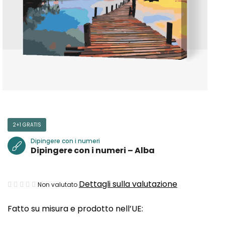
2+1 GRATIS
Dipingere con i numeri
Dipingere con i numeri – Alba
La
Dettagli sulla valutazione
Non valutato
valutazione
Fatto su misura e prodotto nell’UE:
media
del