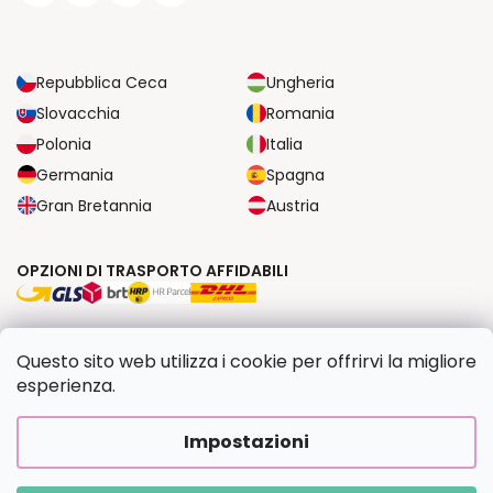
Repubblica Ceca
Ungheria
Slovacchia
Romania
Polonia
Italia
Germania
Spagna
Gran Bretannia
Austria
OPZIONI DI TRASPORTO AFFIDABILI
OPZIONI DI PAGAMENTO SICURE
Questo sito web utilizza i cookie per offrirvi la migliore
esperienza.
Copyright 2026
Dipingilo.it
. Tutti i diritti riservati.
Impostazioni
Creato da Shoptet Premium
|
Upravilo
FV STUDIO