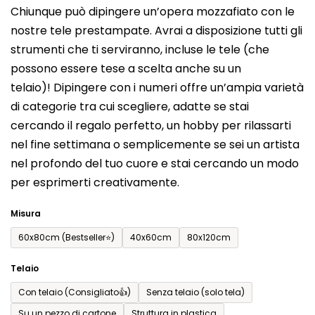
Chiunque può dipingere un’opera mozzafiato con le
prodotto
nostre tele prestampate. Avrai a disposizione tutti gli
è
strumenti che ti serviranno, incluse le tele (che
0,0
possono essere tese a scelta anche su un
su
telaio)! Dipingere con i numeri offre un’ampia varietà
5
di categorie tra cui scegliere, adatte se stai
stelle.
cercando il regalo perfetto, un hobby per rilassarti
nel fine settimana o semplicemente se sei un artista
nel profondo del tuo cuore e stai cercando un modo
per esprimerti creativamente.
Misura
60x80cm (Bestseller⭐)
40x60cm
80x120cm
Telaio
Con telaio (Consigliato👍)
Senza telaio (solo tela)
Su un pezzo di cartone
Struttura in plastica