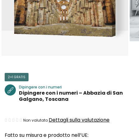
2+1 GRATIS
Dipingere con i numeri
Dipingere con i numeri – Abbazia di San
Galgano, Toscana
La
Dettagli sulla valutazione
Non valutato
valutazione
Fatto su misura e prodotto nell’UE:
media