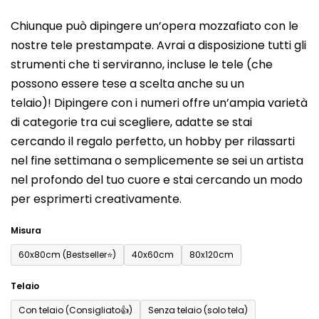
del
Chiunque può dipingere un’opera mozzafiato con le
prodotto
nostre tele prestampate. Avrai a disposizione tutti gli
è
strumenti che ti serviranno, incluse le tele (che
0,0
possono essere tese a scelta anche su un
su
telaio)! Dipingere con i numeri offre un’ampia varietà
5
di categorie tra cui scegliere, adatte se stai
stelle.
cercando il regalo perfetto, un hobby per rilassarti
nel fine settimana o semplicemente se sei un artista
nel profondo del tuo cuore e stai cercando un modo
per esprimerti creativamente.
Misura
60x80cm (Bestseller⭐)
40x60cm
80x120cm
Telaio
Con telaio (Consigliato👍)
Senza telaio (solo tela)