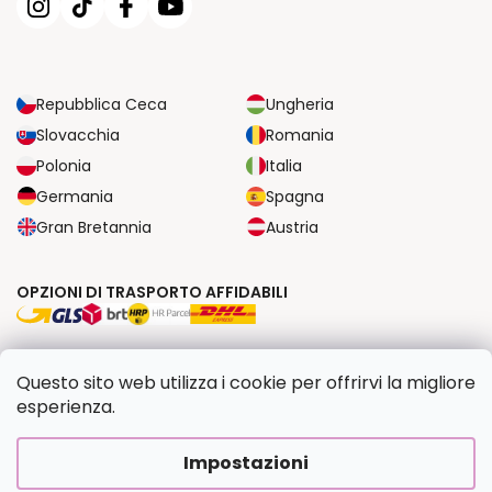
Repubblica Ceca
Ungheria
Slovacchia
Romania
Polonia
Italia
Germania
Spagna
Gran Bretannia
Austria
OPZIONI DI TRASPORTO AFFIDABILI
OPZIONI DI PAGAMENTO SICURE
Questo sito web utilizza i cookie per offrirvi la migliore
esperienza.
Copyright 2026
Dipingilo.it
. Tutti i diritti riservati.
Impostazioni
Creato da Shoptet Premium
|
Upravilo
FV STUDIO