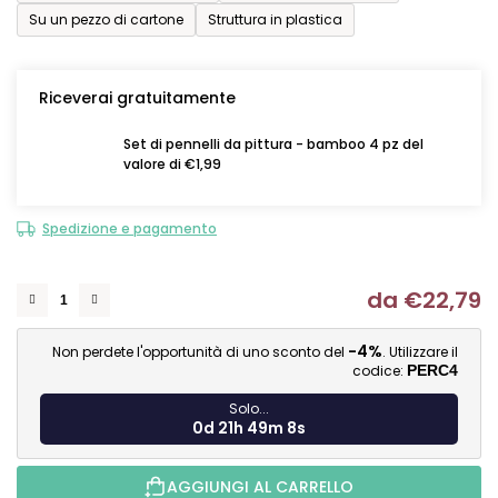
Su un pezzo di cartone
Struttura in plastica
Riceverai gratuitamente
Set di pennelli da pittura - bamboo 4 pz del
valore di €1,99
Spedizione e pagamento
da
€22,79
Mi
-4%
Non perdete l'opportunità di uno sconto del
. Utilizzare il
codice:
PERC4
Solo...
0d 21h 49m 7s
AGGIUNGI AL CARRELLO