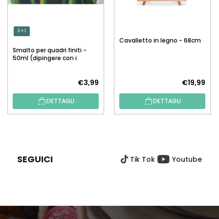
3 + 1
Cavalletto in legno - 68cm
Smalto per quadri finiti -
50ml (dipingere con i
numeri)
€3,99
€19,99
DETTAGLI
DETTAGLI
P
I
È
SEGUICI
Tik Tok
Youtube
D
I
P
A
G