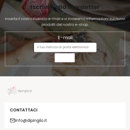
I
Iscriviti alla newsletter
N
A
Inserite il vostro indirizzo e-mail e vi invieremo informazioni sui nuovi
prodotti del nostro e-shop.
E-mail
INVIA
CONTATTACI
info@dipingilo.it