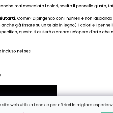
he mai mescolato i colori, scelto il pennello giusto, fatto
iutarti.
Come?
Dipingendo con i numeri
e non lasciando n
 già fissate su un telaio in legno), i colori e i pennelli
pecifico, questo ti aiuterà a creare un’opera d'arte che no
to incluso nel set!
!
sito web utilizza i cookie per offrirvi la migliore esperienz