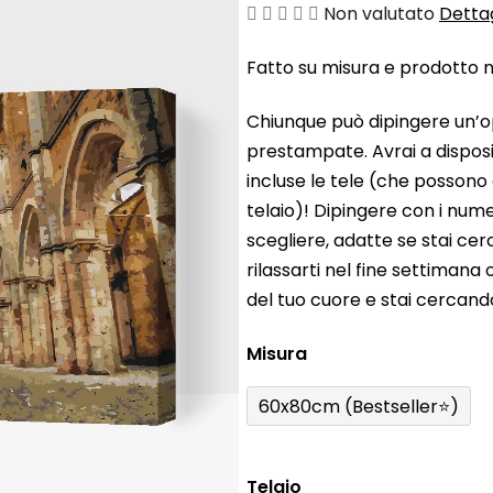
La
Non valutato
Dettag
valutazione
Fatto su misura e prodotto ne
media
del
Chiunque può dipingere un’o
prodotto
prestampate. Avrai a disposiz
è
incluse le tele (che possono
0,0
telaio)! Dipingere con i nume
su
scegliere, adatte se stai ce
5
rilassarti nel fine settiman
stelle.
del tuo cuore e stai cercan
Misura
60x80cm (Bestseller⭐)
Telaio