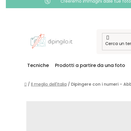
Creeremo immagini dalle tue foto i
Passa
al
contenuto
Tecniche
Prodotti a partire da una foto
Casa
/
Il meglio dell'Italia
/
Dipingere con i numeri – A