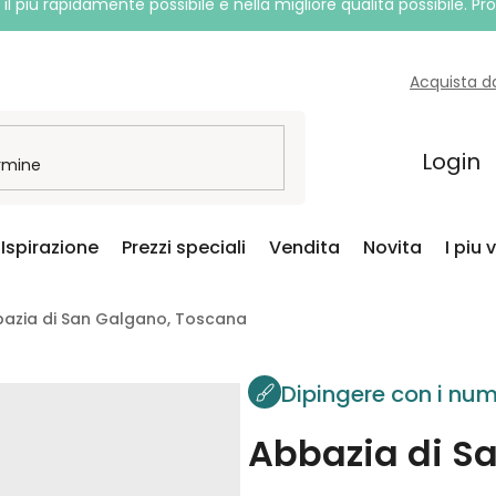
l più rapidamente possibile e nella migliore qualità possibile. P
Acquista d
Login
Ispirazione
Prezzi speciali
Vendita
Novita
I piu 
bbazia di San Galgano, Toscana
Dipingere con i num
Abbazia di S