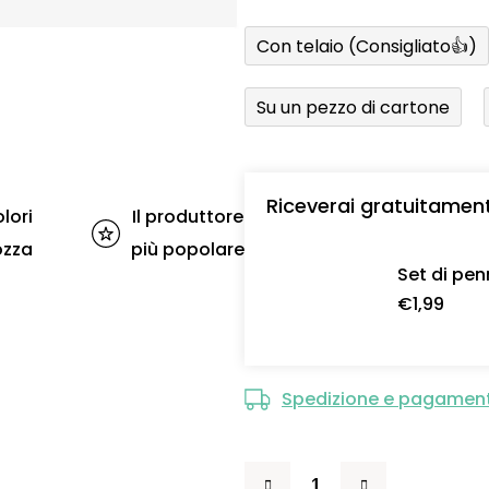
Con telaio (Consigliato👍)
Su un pezzo di cartone
Riceverai gratuitamen
lori
Il produttore
ozza
più popolare
Set di pen
€1,99
Spedizione e pagamen