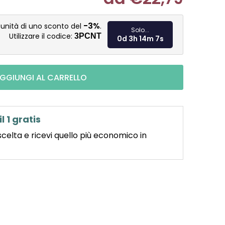
Misura pre
-3%
tunità di uno sconto del
.
Solo...
Utilizzare il codice:
3PCNT
0d 3h 14m 6s
GGIUNGI AL CARRELLO
il 1 gratis
scelta e ricevi quello più economico in