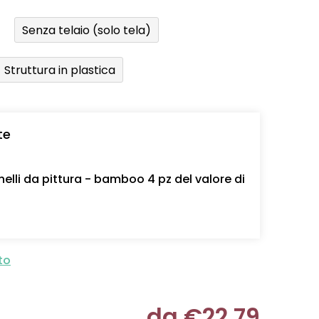
Senza telaio (solo tela)
Struttura in plastica
te
nelli da pittura - bamboo 4 pz del valore di
to
da
€22,79