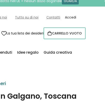
rodotto nell'UE = nessun dazio doganale
GUARDA
a noi
Tutto su di noi
Contatti
Accedi
La tua lista dei desideri
CARRELLO VUOTO
CARRELLO
venduti
Idee regalo
Guida creativa
eri
an Galgano, Toscana