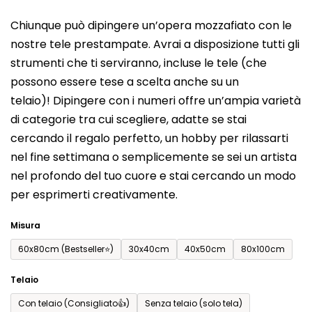
del
Chiunque può dipingere un’opera mozzafiato con le
prodotto
nostre tele prestampate. Avrai a disposizione tutti gli
è
strumenti che ti serviranno, incluse le tele (che
0,0
possono essere tese a scelta anche su un
su
telaio)! Dipingere con i numeri offre un’ampia varietà
5
di categorie tra cui scegliere, adatte se stai
stelle.
cercando il regalo perfetto, un hobby per rilassarti
nel fine settimana o semplicemente se sei un artista
nel profondo del tuo cuore e stai cercando un modo
per esprimerti creativamente.
Misura
60x80cm (Bestseller⭐)
30x40cm
40x50cm
80x100cm
Telaio
Con telaio (Consigliato👍)
Senza telaio (solo tela)