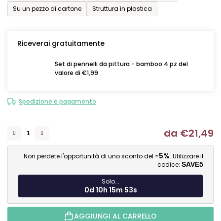
Su un pezzo di cartone
Struttura in plastica
Riceverai gratuitamente
Set di pennelli da pittura - bamboo 4 pz del
valore di €1,99
Spedizione e pagamento
da
€21,49
Mi
-5%
Non perdete l'opportunità di uno sconto del
. Utilizzare il
codice:
SAVE5
Solo...
0d 10h 15m 52s
AGGIUNGI AL CARRELLO