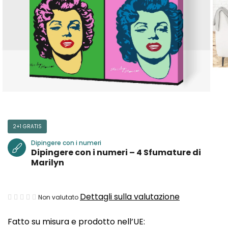
2+1 GRATIS
Dipingere con i numeri
Dipingere con i numeri – 4 Sfumature di
Marilyn
La
Dettagli sulla valutazione
Non valutato
valutazione
Fatto su misura e prodotto nell’UE:
media