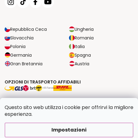
Repubblica Ceca
Ungheria
Slovacchia
Romania
Polonia
Italia
Germania
Spagna
Gran Bretannia
Austria
OPZIONI DI TRASPORTO AFFIDABILI
OPZIONI DI PAGAMENTO SICURE
Questo sito web utilizza i cookie per offrirvi la migliore
esperienza.
Copyright 2026
Dipingilo.it
. Tutti i diritti riservati.
Impostazioni
Creato da Shoptet Premium
|
Upravilo
FV STUDIO