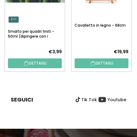
3 + 1
Cavalletto in legno - 68cm
Smalto per quadri finiti -
50ml (dipingere con i
numeri)
€3,99
€19,99
DETTAGLI
DETTAGLI
P
I
È
SEGUICI
Tik Tok
Youtube
D
I
P
A
G