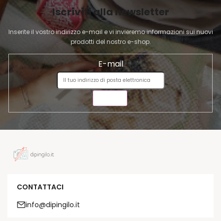
I
Iscriviti alla newsletter
N
A
Inserite il vostro indirizzo e-mail e vi invieremo informazioni sui nuovi
prodotti del nostro e-shop.
E-mail
INVIA
CONTATTACI
info@dipingilo.it