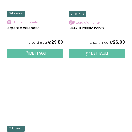
2+1 GRATIS
2+1 GRATIS
Pittura diamante
Pittura diamante
Serpente velenoso
T-Rex Jurassic Park 2
€29,89
€26,09
a partire da
a partire da
DETTAGLI
DETTAGLI
2+1 GRATIS