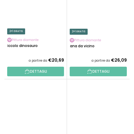
2+1 GRATIS
2+1 GRATIS
Pittura diamante
Pittura diamante
Piccolo dinosauro
Rana da vicino
€20,69
€26,09
a partire da
a partire da
DETTAGLI
DETTAGLI