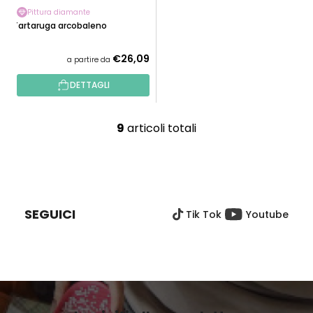
Pittura diamante
Tartaruga arcobaleno
€26,09
a partire da
DETTAGLI
9
articoli totali
C
o
n
P
t
I
r
È
o
SEGUICI
Tik Tok
Youtube
D
l
I
l
P
i
A
d
G
e
I
l