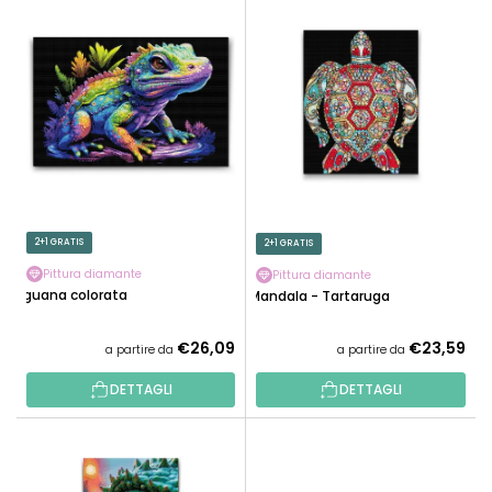
E
N
L
A
E
M
N
E
C
N
O
T
D
O
E
P
I
R
P
2+1 GRATIS
2+1 GRATIS
O
R
D
Pittura diamante
Pittura diamante
O
Iguana colorata
Mandala - Tartaruga
O
D
T
O
€26,09
€23,59
a partire da
a partire da
T
T
I
DETTAGLI
DETTAGLI
T
I