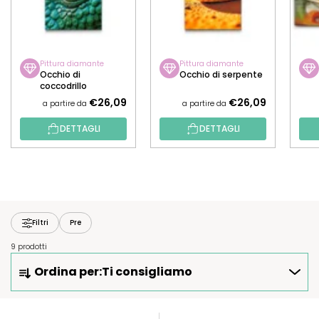
Pittura diamante
Pittura diamante
Occhio di
Occhio di serpente
coccodrillo
€26,09
€26,09
a partire da
a partire da
DETTAGLI
DETTAGLI
Filtri
Pre
9 prodotti
O
Ordina per:
Ti consigliamo
R
D
I