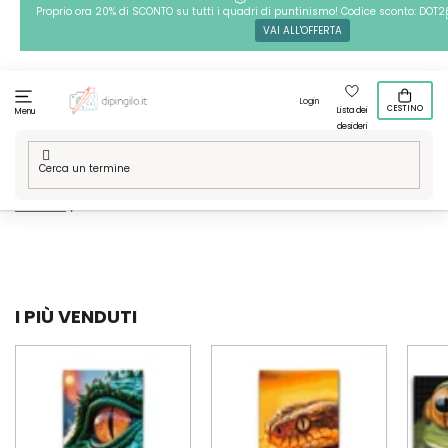
Passa
Proprio ora 20% di SCONTO su tutti i quadri di puntinismo! Codice sconto: DOT2
VAI ALL'OFFERTA
al
contenuto
Login
CESTINO
Lista dei
Menu
desideri
Casa
/
Tecniche
/
Pittura diamante
/
Le nostre grafiche
/
Animali
/
Rettili
I PIÙ VENDUTI