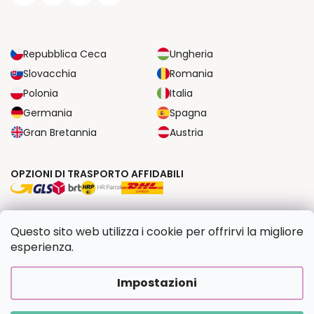
Repubblica Ceca
Ungheria
Slovacchia
Romania
Polonia
Italia
Germania
Spagna
Gran Bretannia
Austria
OPZIONI DI TRASPORTO AFFIDABILI
OPZIONI DI PAGAMENTO SICURE
Questo sito web utilizza i cookie per offrirvi la migliore
esperienza.
Copyright 2026
Dipingilo.it
. Tutti i diritti riservati.
Impostazioni
Creato da Shoptet Premium
|
Upravilo
FV STUDIO