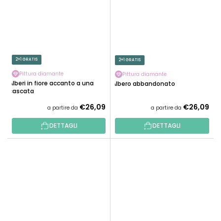
2+1 GRATIS
2+1 GRATIS
Pittura diamante
Pittura diamante
Alberi in fiore accanto a una
Albero abbandonato
cascata
€26,09
€26,09
a partire da
a partire da
DETTAGLI
DETTAGLI