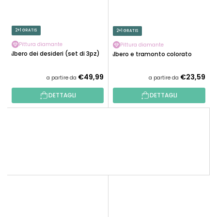
2+1 GRATIS
2+1 GRATIS
Pittura diamante
Pittura diamante
Albero dei desideri (set di 3pz)
Albero e tramonto colorato
€49,99
€23,59
a partire da
a partire da
DETTAGLI
DETTAGLI