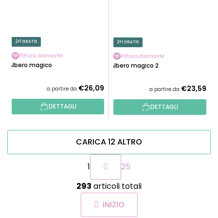
2+1 GRATIS
2+1 GRATIS
Pittura diamante
Pittura diamante
Albero magico
Albero magico 2
€26,09
€23,59
a partire da
a partire da
DETTAGLI
DETTAGLI
CARICA 12 ALTRO
P
1
25
a
g
C
i
293
articoli totali
o
n
n
a
INIZIO
t
z