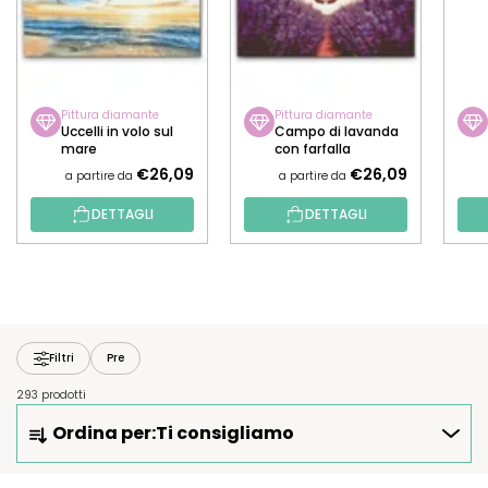
Pittura diamante
Pittura diamante
Uccelli in volo sul
Campo di lavanda
mare
con farfalla
€26,09
€26,09
a partire da
a partire da
DETTAGLI
DETTAGLI
Filtri
Pre
293 prodotti
O
Ordina per:
Ti consigliamo
R
D