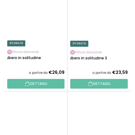
2+1 GRATIS
2+1 GRATIS
Pittura diamante
Pittura diamante
Albero in solitudine
Albero in solitudine 3
€26,09
€23,59
a partire da
a partire da
DETTAGLI
DETTAGLI