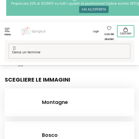
Passa
Proprio ora 20% di SCONTO su tutti i quadri di puntinismo! Codice sconto: DOT2
VAI ALL'OFFERTA
al
contenuto
Login
CESTINO
Lista dei
Menu
desideri
Casa
/
Tecniche
/
Pittura diamante
/
Le nostre grafiche
/
Paesaggio
SCEGLIERE LE IMMAGINI
Montagne
Bosco