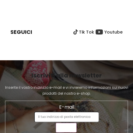
r
i
o
o
P
l
n
I
e
l
È
i
SEGUICI
Tik Tok
Youtube
D
d
e
I
l
P
l
A
'
G
e
I
l
Iscriviti alla newsletter
N
e
A
n
Inserite il vostro indirizzo e-mail e vi invieremo informazioni sui nuovi
c
prodotti del nostro e-shop.
o
E-mail
INVIA