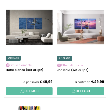
I
E
N
L
A
E
M
N
E
C
N
O
T
D
O
E
P
I
R
P
2+1 GRATIS
2+1 GRATIS
O
R
D
Pittura diamante
Pittura diamante
O
Airone bianco (set di 3pz)
Alba viola (set di 3pz)
O
D
T
O
€49,99
€49,99
a partire da
a partire da
T
T
I
DETTAGLI
DETTAGLI
T
I