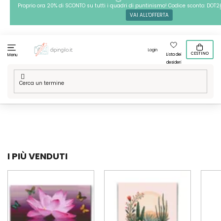
Passa
Proprio ora 20% di SCONTO su tutti i quadri di puntinismo! Codice sconto: DOT2
VAI ALL'OFFERTA
al
contenuto
Login
CESTINO
Lista dei
Menu
desideri
Casa
/
Tecniche
/
Pittura diamante
/
Le nostre grafiche
/
Fiori
/
Fiori esotici
I PIÙ VENDUTI