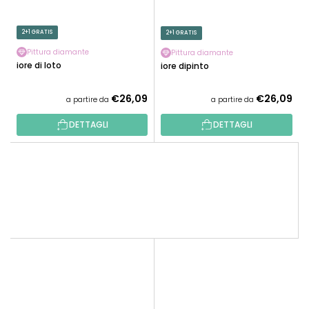
2+1 GRATIS
2+1 GRATIS
Pittura diamante
Pittura diamante
Fiore di loto
Fiore dipinto
€26,09
€26,09
a partire da
a partire da
DETTAGLI
DETTAGLI