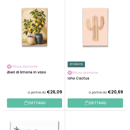
E
N
L
A
E
M
N
E
C
N
O
T
D
O
E
P
I
R
P
2+1 GRATIS
O
Pittura diamante
R
Alberi di limone in vaso
D
Pittura diamante
O
Boho Cactus
O
D
T
O
€26,09
€20,69
a partire da
a partire da
T
T
I
DETTAGLI
DETTAGLI
T
I