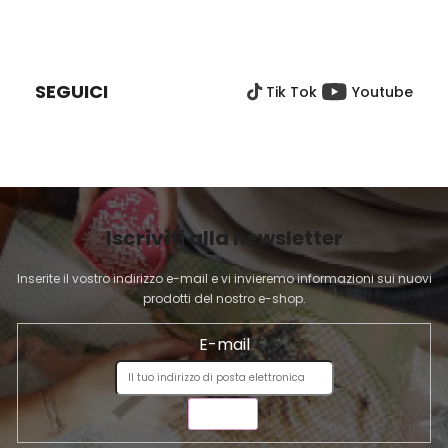
o
o
P
l
n
I
e
l
È
i
SEGUICI
Tik Tok
Youtube
D
d
e
I
l
P
l
A
'
G
e
I
l
Iscriviti alla newsletter
N
e
A
n
Inserite il vostro indirizzo e-mail e vi invieremo informazioni sui nuovi
c
prodotti del nostro e-shop.
o
E-mail
INVIA