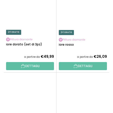
2+1 GRATIS
2+1 GRATIS
Pittura diamante
Pittura diamante
Fiore dorato (set di 3pz)
Fiore rosso
€49,99
€26,09
a partire da
a partire da
DETTAGLI
DETTAGLI