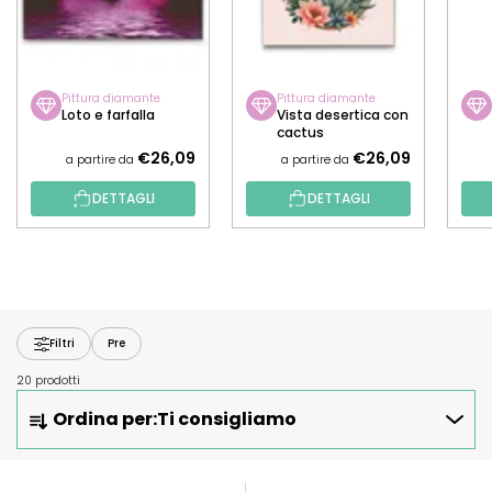
Pittura diamante
Pittura diamante
Loto e farfalla
Vista desertica con
cactus
€26,09
€26,09
a partire da
a partire da
DETTAGLI
DETTAGLI
Filtri
Pre
20 prodotti
O
Ordina per:
Ti consigliamo
R
D
I