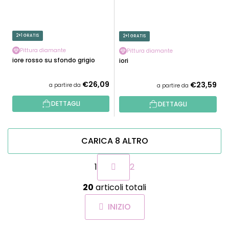
2+1 GRATIS
2+1 GRATIS
Pittura diamante
Pittura diamante
Fiore rosso su sfondo grigio
Fiori
€26,09
€23,59
a partire da
a partire da
DETTAGLI
DETTAGLI
CARICA 8 ALTRO
P
1
2
a
g
C
i
20
articoli totali
o
n
n
a
INIZIO
t
z
r
i