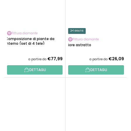
2+1 GRATIS
Pittura diamante
Composizione di piante da
Pittura diamante
interno (set di 4 tele)
Fiore astratto
€77,99
€26,09
a partire da
a partire da
DETTAGLI
DETTAGLI